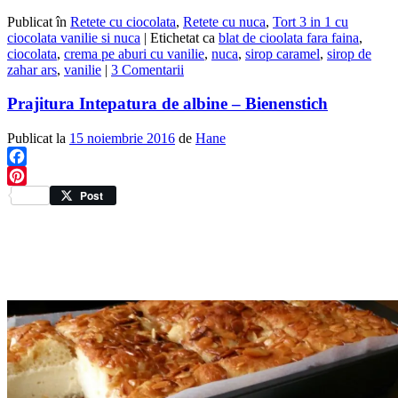
Publicat în
Retete cu ciocolata
,
Retete cu nuca
,
Tort 3 in 1 cu
ciocolata vanilie si nuca
|
Etichetat ca
blat de cioolata fara faina
,
ciocolata
,
crema pe aburi cu vanilie
,
nuca
,
sirop caramel
,
sirop de
zahar ars
,
vanilie
|
3 Comentarii
Prajitura Intepatura de albine – Bienenstich
Publicat la
15 noiembrie 2016
de
Hane
Facebook
Pinterest
Post