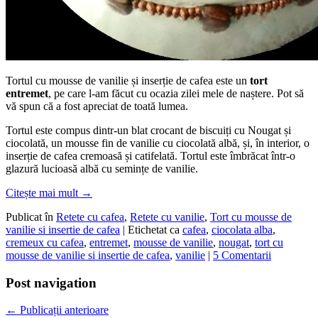
Tortul cu mousse de vanilie și inserție de cafea este un
tort
entremet
, pe care l-am făcut cu ocazia zilei mele de naștere. Pot să
vă spun că a fost apreciat de toată lumea.
Tortul este compus dintr-un blat crocant de biscuiți cu Nougat și
ciocolată, un mousse fin de vanilie cu ciocolată albă, și, în interior, o
inserție de cafea cremoasă și catifelată. Tortul este îmbrăcat într-o
glazură lucioasă albă cu semințe de vanilie.
Citește mai mult
→
Publicat în
Retete cu cafea
,
Retete cu vanilie
,
Tort cu mousse de
vanilie si insertie de cafea
|
Etichetat ca
cafea
,
ciocolata alba
,
cremeux cu cafea
,
entremet
,
mousse de vanilie
,
nougat
,
tort cu
mousse de vanilie si insertie de cafea
,
vanilie
|
5 Comentarii
Post navigation
←
Publicații anterioare