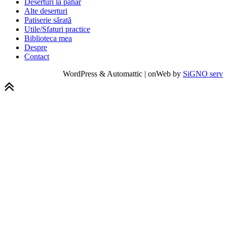
Deserturi la pahar
Alte deserturi
Patiserie sărată
Utile/Sfaturi practice
Biblioteca mea
Despre
Contact
WordPress & Automattic | onWeb by
SiGNO serv