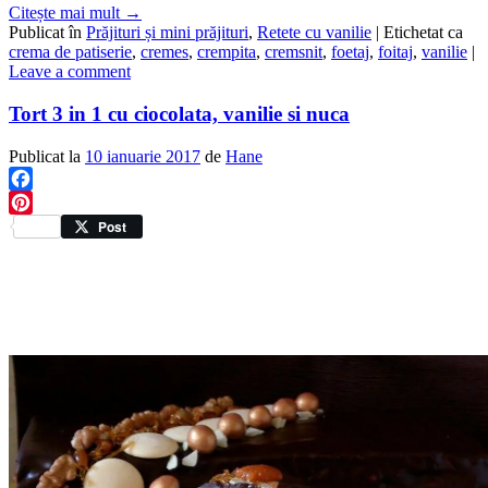
Citește mai mult
→
Publicat în
Prăjituri și mini prăjituri
,
Retete cu vanilie
|
Etichetat ca
crema de patiserie
,
cremes
,
crempita
,
cremsnit
,
foetaj
,
foitaj
,
vanilie
|
Leave a comment
Tort 3 in 1 cu ciocolata, vanilie si nuca
Publicat la
10 ianuarie 2017
de
Hane
Facebook
Pinterest
Post