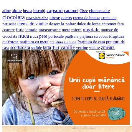
capsuni
alune
caramel
cheesecake
bezea
biscuiți
afine
Chec
ciocolata
cocos
cirese
crema de branza
ciocolata alba
crema de
crema de vanilie
desert la pahar
entremet
patiserie
dulce de leche
fara
migdale
lamaie
mascarpone
mere
miere
coacere
fistic
mousse de
nuca
pere
nuci
Prajitura
ciocolata
portocale
prajitura
prajitura cu cocos
cu fructe
prajituri de
prajitura cu mere
prajitura cu nuca
Prajitura de casa
vanilie
scortisoara
tarta
visine
zmeura
casa
verrine
stafide
Tort