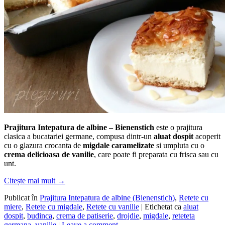
Prajitura Intepatura de albine – Bienenstich
este o prajitura
clasica a bucatariei germane, compusa dintr-un
aluat dospit
acoperit
cu o glazura crocanta de
migdale caramelizate
si umpluta cu o
crema delicioasa de vanilie
, care poate fi preparata cu frisca sau cu
unt.
Citește mai mult
→
Publicat în
Prajitura Intepatura de albine (Bienenstich)
,
Retete cu
miere
,
Retete cu migdale
,
Retete cu vanilie
|
Etichetat ca
aluat
dospit
,
budinca
,
crema de patiserie
,
drojdie
,
migdale
,
reteteta
germana
,
vanilie
|
Leave a comment