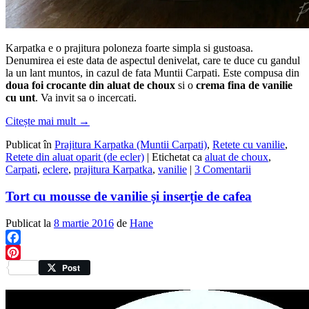
Karpatka e o prajitura poloneza foarte simpla si gustoasa.
Denumirea ei este data de aspectul denivelat, care te duce cu gandul
la un lant muntos, in cazul de fata Muntii Carpati. Este compusa din
doua foi crocante din aluat de
choux
si o
crema fina de vanilie
cu unt
. Va invit sa o incercati.
Citește mai mult
→
Publicat în
Prajitura Karpatka (Muntii Carpati)
,
Retete cu vanilie
,
Retete din aluat oparit (de ecler)
|
Etichetat ca
aluat de choux
,
Carpati
,
eclere
,
prajitura Karpatka
,
vanilie
|
3 Comentarii
Tort cu mousse de vanilie și inserție de cafea
Publicat la
8 martie 2016
de
Hane
Facebook
Pinterest
Post