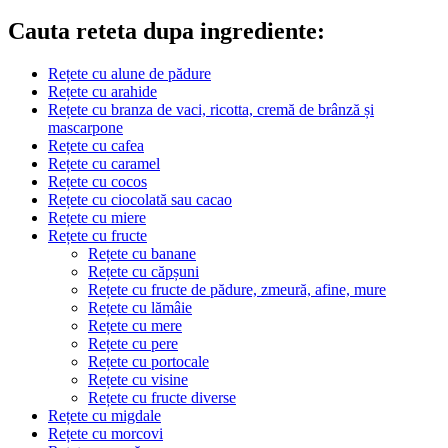
Cauta reteta dupa ingrediente:
Rețete cu alune de pădure
Rețete cu arahide
Rețete cu branza de vaci, ricotta, cremă de brânză și
mascarpone
Rețete cu cafea
Rețete cu caramel
Rețete cu cocos
Rețete cu ciocolată sau cacao
Rețete cu miere
Rețete cu fructe
Rețete cu banane
Rețete cu căpșuni
Rețete cu fructe de pădure, zmeură, afine, mure
Rețete cu lămâie
Rețete cu mere
Rețete cu pere
Rețete cu portocale
Rețete cu visine
Rețete cu fructe diverse
Rețete cu migdale
Rețete cu morcovi