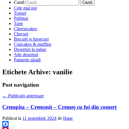
Caută
Cele mai noi
Torturi
Prăjituri
Tarte
Cheesecakes
Checuri
Biscuiți și fursecuri
Cupcakes & muffins
Deserturi la pahar
Alte deserturi
Patiserie sărată
Etichete Arhive:
vanilie
Post navigation
←
Publicații anterioare
Crempita – Cremșnit – Cremeș cu foi din comerț
Publicat la
11 noiembrie 2024
de
Hane