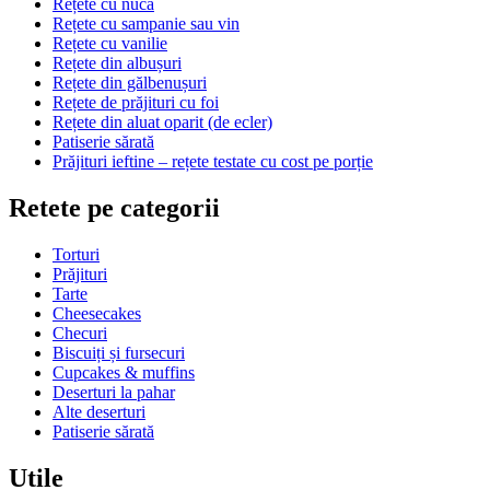
Rețete cu nucă
Rețete cu sampanie sau vin
Rețete cu vanilie
Rețete din albușuri
Rețete din gălbenușuri
Rețete de prăjituri cu foi
Rețete din aluat oparit (de ecler)
Patiserie sărată
Prăjituri ieftine – rețete testate cu cost pe porție
Retete pe categorii
Torturi
Prăjituri
Tarte
Cheesecakes
Checuri
Biscuiți și fursecuri
Cupcakes & muffins
Deserturi la pahar
Alte deserturi
Patiserie sărată
Utile