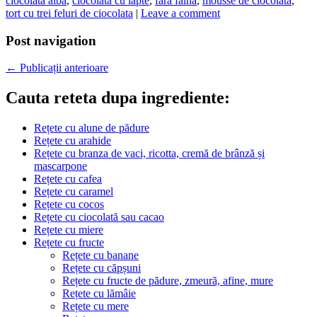
ciocolata alba
,
ciocolata cu lapte
,
fara faina
,
mousse de ciocolata
,
tort cu trei feluri de ciocolata
|
Leave a comment
Post navigation
←
Publicații anterioare
Cauta reteta dupa ingrediente:
Rețete cu alune de pădure
Rețete cu arahide
Rețete cu branza de vaci, ricotta, cremă de brânză și
mascarpone
Rețete cu cafea
Rețete cu caramel
Rețete cu cocos
Rețete cu ciocolată sau cacao
Rețete cu miere
Rețete cu fructe
Rețete cu banane
Rețete cu căpșuni
Rețete cu fructe de pădure, zmeură, afine, mure
Rețete cu lămâie
Rețete cu mere