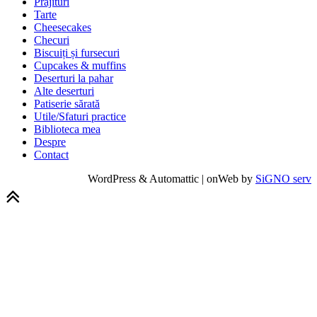
Prăjituri
Tarte
Cheesecakes
Checuri
Biscuiți și fursecuri
Cupcakes & muffins
Deserturi la pahar
Alte deserturi
Patiserie sărată
Utile/Sfaturi practice
Biblioteca mea
Despre
Contact
WordPress & Automattic | onWeb by
SiGNO serv