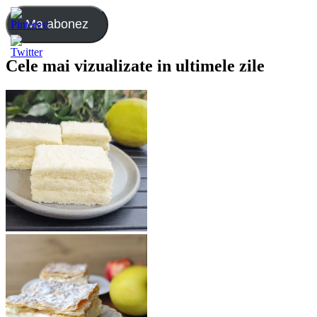
de
e-
Ma abonez
mail:
Cele mai vizualizate in ultimele zile