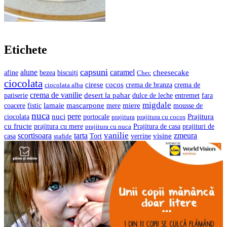
Etichete
capsuni
alune
caramel
cheesecake
bezea
biscuiți
afine
Chec
ciocolata
cocos
cirese
crema de branza
ciocolata alba
crema de
crema de vanilie
desert la pahar
entremet
patiserie
dulce de leche
fara
migdale
lamaie
mascarpone
mere
miere
coacere
fistic
mousse de
nuca
pere
nuci
Prajitura
ciocolata
portocale
prajitura
prajitura cu cocos
cu fructe
prajituri de
prajitura cu mere
prajitura cu nuca
Prajitura de casa
vanilie
scortisoara
tarta
visine
zmeura
casa
verrine
stafide
Tort