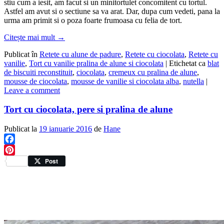
stiu cum a iesit, am facut si un minitortulet concomitent cu tortul.
Astfel am avut si o sectiune sa va arat. Dar, dupa cum vedeti, pana la
urma am primit si o poza foarte frumoasa cu felia de tort.
Citește mai mult
→
Publicat în
Retete cu alune de padure
,
Retete cu ciocolata
,
Retete cu
vanilie
,
Tort cu vanilie pralina de alune si ciocolata
|
Etichetat ca
blat
de biscuiti reconstituit
,
ciocolata
,
cremeux cu pralina de alune
,
mousse de ciocolata
,
mousse de vanilie si ciocolata alba
,
nutella
|
Leave a comment
Tort cu ciocolata, pere si pralina de alune
Publicat la
19 ianuarie 2016
de
Hane
Facebook
Pinterest
Post