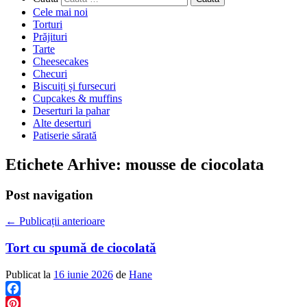
Cele mai noi
Torturi
Prăjituri
Tarte
Cheesecakes
Checuri
Biscuiți și fursecuri
Cupcakes & muffins
Deserturi la pahar
Alte deserturi
Patiserie sărată
Etichete Arhive:
mousse de ciocolata
Post navigation
←
Publicații anterioare
Tort cu spumă de ciocolată
Publicat la
16 iunie 2026
de
Hane
Facebook