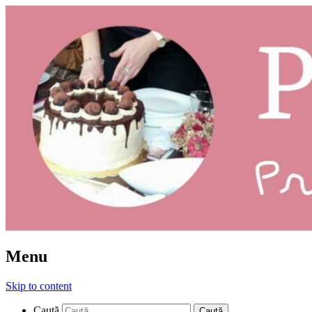
Prăjituri: ce și cum
Pleziruri
Menu
Skip to content
Caută