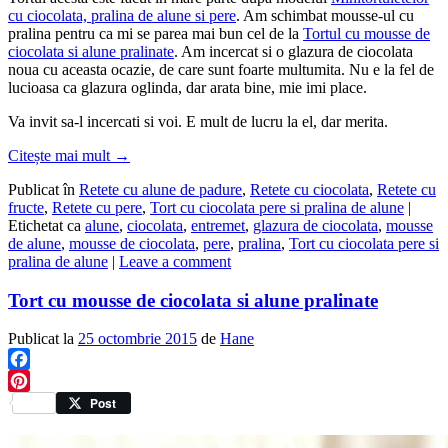
cu ciocolata, pralina de alune si pere
. Am schimbat mousse-ul cu
pralina pentru ca mi se parea mai bun cel de la
Tortul cu mousse de
ciocolata si alune pralinate
. Am incercat si o glazura de ciocolata
noua cu aceasta ocazie, de care sunt foarte multumita. Nu e la fel de
lucioasa ca glazura oglinda, dar arata bine, mie imi place.
Va invit sa-l incercati si voi. E mult de lucru la el, dar merita.
Citește mai mult
→
Publicat în
Retete cu alune de padure
,
Retete cu ciocolata
,
Retete cu
fructe
,
Retete cu pere
,
Tort cu ciocolata pere si pralina de alune
|
Etichetat ca
alune
,
ciocolata
,
entremet
,
glazura de ciocolata
,
mousse
de alune
,
mousse de ciocolata
,
pere
,
pralina
,
Tort cu ciocolata pere si
pralina de alune
|
Leave a comment
Tort cu mousse de ciocolata si alune pralinate
Publicat la
25 octombrie 2015
de
Hane
Facebook
Pinterest
Post