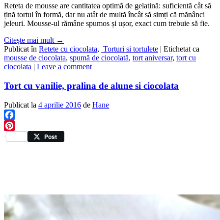
Rețeta de mousse are cantitatea optimă de gelatină: suficientă cât să
țină tortul în formă, dar nu atât de multă încât să simți că mănânci
jeleuri. Mousse-ul rămâne spumos și ușor, exact cum trebuie să fie.
Citește mai mult
→
Publicat în
Retete cu ciocolata
,
Torturi si tortulete
|
Etichetat ca
mousse de ciocolata
,
spumă de ciocolată
,
tort aniversar
,
tort cu
ciocolata
|
Leave a comment
Tort cu vanilie, pralina de alune si ciocolata
Publicat la
4 aprilie 2016
de
Hane
Facebook
Pinterest
Post