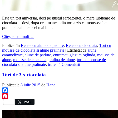
Este un tort aniversar, deci pe gustul sarbatoritei, o mare iubitoare de
ciocolata… desi, dupa ce a mancat din tort a zis ca mousse-ul cu
pralina de alune e cel mai bun.
Citește mai mult
→
Publicat în
Retete cu alune de padure
,
Retete cu ciocolata
,
Tort cu
mousse de ciocolata si alune pralinate
|
Etichetat ca
alune
caramelizate
,
alune de padure
,
entremet
,
glazura oglinda
,
mousse de
alune
,
mousse de ciocolata
,
pralina de alune
,
tort cu mousse de
ciocolata si alune pralinate
,
trufe
|
4 Comentarii
Tort de 3 x ciocolata
Publicat la
8 iulie 2015
de
Hane
Facebook
Pinterest
Post