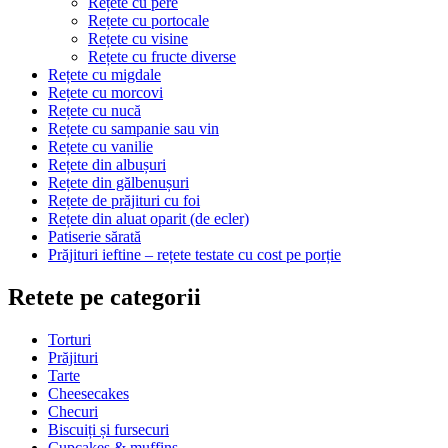
Rețete cu pere
Rețete cu portocale
Rețete cu visine
Rețete cu fructe diverse
Rețete cu migdale
Rețete cu morcovi
Rețete cu nucă
Rețete cu sampanie sau vin
Rețete cu vanilie
Rețete din albușuri
Rețete din gălbenușuri
Rețete de prăjituri cu foi
Rețete din aluat oparit (de ecler)
Patiserie sărată
Prăjituri ieftine – rețete testate cu cost pe porție
Retete pe categorii
Torturi
Prăjituri
Tarte
Cheesecakes
Checuri
Biscuiți și fursecuri
Cupcakes & muffins