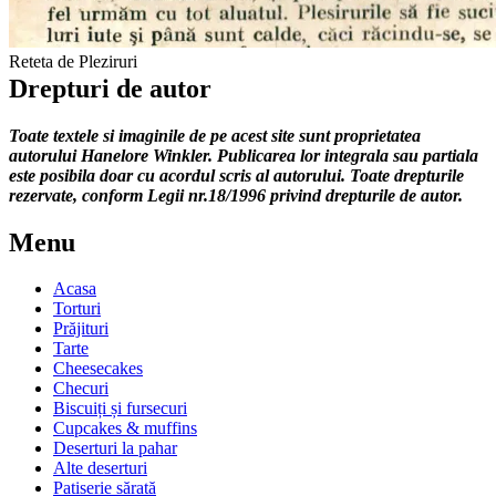
Reteta de Pleziruri
Drepturi de autor
Toate textele si imaginile de pe acest site sunt proprietatea
autorului Hanelore Winkler. Publicarea lor integrala sau partiala
este posibila doar cu acordul scris al autorului. Toate drepturile
rezervate, conform Legii nr.18/1996 privind drepturile de autor.
Menu
Acasa
Torturi
Prăjituri
Tarte
Cheesecakes
Checuri
Biscuiți și fursecuri
Cupcakes & muffins
Deserturi la pahar
Alte deserturi
Patiserie sărată