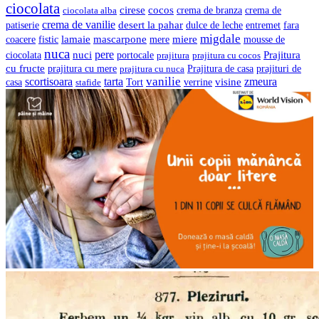
ciocolata
cocos
cirese
crema de branza
ciocolata alba
crema de
crema de vanilie
desert la pahar
entremet
patiserie
dulce de leche
fara
migdale
lamaie
mascarpone
mere
miere
coacere
fistic
mousse de
nuca
pere
nuci
Prajitura
ciocolata
portocale
prajitura
prajitura cu cocos
cu fructe
prajituri de
prajitura cu mere
prajitura cu nuca
Prajitura de casa
vanilie
scortisoara
tarta
visine
zmeura
casa
verrine
stafide
Tort