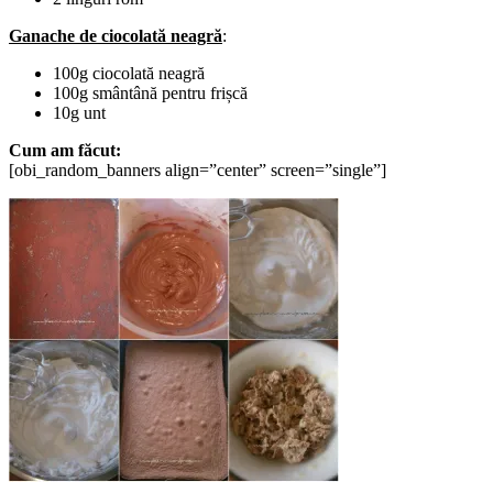
Ganache de ciocolată neagră
:
100g ciocolată neagră
100g smântână pentru frișcă
10g unt
Cum am făcut:
[obi_random_banners align=”center” screen=”single”]