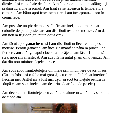
dizolvată și ea pe baie de aburi. Am încorporat, apoi am adăugat și
pralina cu alune și romul. Am lăsat să se răcească la temperatura
camerei. Am bătut apoi frișca semitare si am încorporat-o ușor în
crema rece.
Am pus câte un pic de mousse în fiecare inel, apoi am aranjat
cuburile de pere, peste care am distribuit restul de mousse. Am dat
din nou la frigider (cel puțin două ore).
Am făcut apoi
ganache-ul
și l-am distribuit în fiecare inel, peste
mousse. Pentru ganache, am încălzit smântâna până la punctul de
fierbere, am adăugat apoi ciocolata bucățele, am lăsat 1 minut să
stea, apoi am amestecat. Am adăugat și untul și am omogenizat. Am
dat din nou minitortulețele la rece.
Am scos apoi minitortulețele din inele prin împingere de jos în sus.
(Eu am folosit și o folie mai groasă, cu care am îmbrăcat interiorul
fiecărui inel. Astfel mi-a fost mai ușor să scot tortulețele pentru că,
după ce am scos inelele, am desprins doar folia de pe ele.)
Am decorat minitortulețele cu zahăr ars, alune în zahăr ars, și buline
de ciocolată.