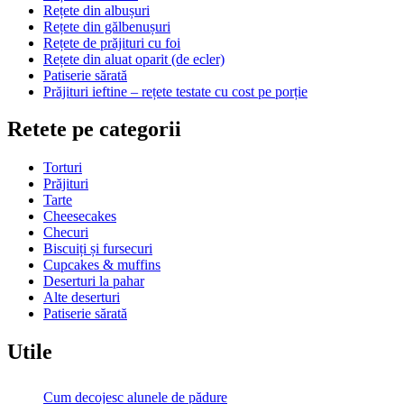
Rețete din albușuri
Rețete din gălbenușuri
Rețete de prăjituri cu foi
Rețete din aluat oparit (de ecler)
Patiserie sărată
Prăjituri ieftine – rețete testate cu cost pe porție
Retete pe categorii
Torturi
Prăjituri
Tarte
Cheesecakes
Checuri
Biscuiți și fursecuri
Cupcakes & muffins
Deserturi la pahar
Alte deserturi
Patiserie sărată
Utile
Cum decojesc alunele de pădure