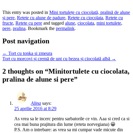
This entry was posted in
Mini tortulețe cu ciocolată, pralină de alune
și pere
,
Retete cu alune de padure
,
Retete cu ciocolata
,
Retete cu
fructe
,
Retete cu pere
and tagged
alune
,
ciocolata
,
mini tortulete
,
pere
,
pralina
. Bookmark the
permalink
.
Post navigation
←
Tort cu tonka si zmeura
Tort cu morcovi și cremă de unt cu bezea și ciocolată albă
→
2 thoughts on “
Minitortulete cu ciocolata,
pralina de alune si pere
”
Alina
says:
25 aprilie 2016 at 8:29
As vrea sa le incerc pentru sarbatorile ce vin. Aaa si cred ca si
cea mai buna prajitura din lume (reteta norvegiana) 😀
P.S. Am o intrebare: as vrea sa mi cumpar vade micute din