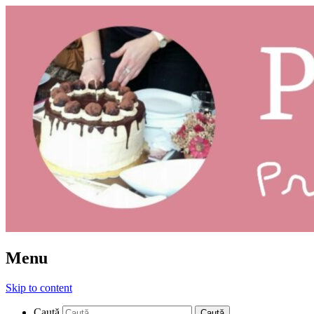
Prăjituri: ce și cum
Pleziruri
Menu
Skip to content
Caută