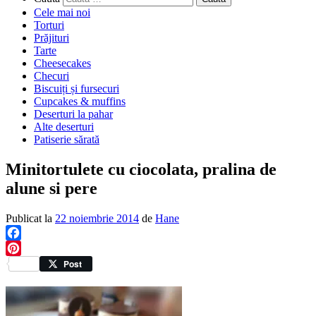
Cele mai noi
Torturi
Prăjituri
Tarte
Cheesecakes
Checuri
Biscuiți și fursecuri
Cupcakes & muffins
Deserturi la pahar
Alte deserturi
Patiserie sărată
Minitortulete cu ciocolata, pralina de
alune si pere
Publicat la
22 noiembrie 2014
de
Hane
Facebook
Pinterest
Post