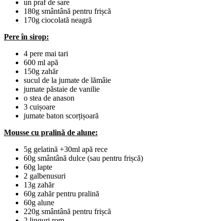
un praf de sare
180g smântână pentru frișcă
170g ciocolată neagră
Pere în sirop:
4 pere mai tari
600 ml apă
150g zahăr
sucul de la jumate de lămâie
jumate păstaie de vanilie
o stea de anason
3 cuișoare
jumate baton scorțișoară
Mousse cu pralină de alune:
5g gelatină +30ml apă rece
60g smântână dulce (sau pentru frișcă)
60g lapte
2 galbenusuri
13g zahăr
60g zahăr pentru pralină
60g alune
220g smântână pentru frișcă
2 linguri rom