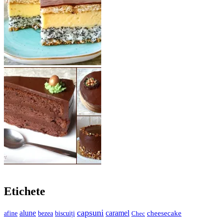
Etichete
capsuni
alune
caramel
cheesecake
bezea
biscuiți
afine
Chec