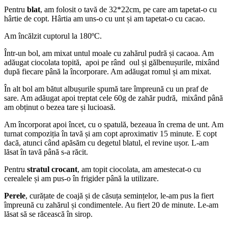
Pentru
blat
, am folosit o tavă de 32*22cm, pe care am tapetat-o cu
hârtie de copt. Hârtia am uns-o cu unt și am tapetat-o cu cacao.
Am încălzit cuptorul la 180ºC.
Într-un bol, am mixat untul moale cu zahărul pudră și cacaoa. Am
adăugat ciocolata topită, apoi pe rând oul și gălbenușurile, mixând
după fiecare până la încorporare. Am adăugat romul și am mixat.
În alt bol am bătut albușurile spumă tare împreună cu un praf de
sare. Am adăugat apoi treptat cele 60g de zahăr pudră, mixând până
am obținut o bezea tare și lucioasă.
Am încorporat apoi încet, cu o spatulă, bezeaua în crema de unt. Am
turnat compoziția în tavă și am copt aproximativ 15 minute. E copt
dacă, atunci când apăsăm cu degetul blatul, el revine ușor. L-am
lăsat în tavă până s-a răcit.
Pentru
stratul crocant
, am topit ciocolata, am amestecat-o cu
cerealele și am pus-o în frigider până la utilizare.
Perele
, curățate de coajă și de căsuța semințelor, le-am pus la fiert
împreună cu zahărul și condimentele. Au fiert 20 de minute. Le-am
lăsat să se răcească în sirop.