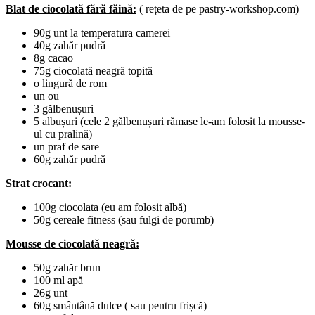
Blat de ciocolată fără făină:
( rețeta de pe pastry-workshop.com)
90g unt la temperatura camerei
40g zahăr pudră
8g cacao
75g ciocolată neagră topită
o lingură de rom
un ou
3 gălbenușuri
5 albușuri (cele 2 gălbenușuri rămase le-am folosit la mousse-
ul cu pralină)
un praf de sare
60g zahăr pudră
Strat crocant:
100g ciocolata (eu am folosit albă)
50g cereale fitness (sau fulgi de porumb)
Mousse de ciocolată neagră:
50g zahăr brun
100 ml apă
26g unt
60g smântână dulce ( sau pentru frișcă)