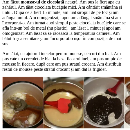
Am făcut
mousse-ul de ciocolată
neagră. Am pus la fiert apa cu
zahărul. Am tăiat ciocolata bucățele mici. Am cântărit smântâna și
untul. După ce a fiert 15 minute, am luat siropul de pe foc și am
adăugat untul. Am omogenizat, apoi am adăugat smântâna și am
încorporat-o. Am turnat apoi siropul peste ciocolata bucățele care se
afla într-un bol de metal (nu plastic), am lăsat 1 minut și apoi am
omogenizat. Am lăsat să se răcească la temperatura camerei. Am
bătut frișca semitare și am încorporat-o ușor în compoziția de mai
sus.
Am tăiat, cu ajutorul inelelor pentru mousse, cercuri din blat. Am
pus cate un cerculet de blat la baza fiecarui inel, am pus un pic de
mousse în fiecare, după care am pus stratul crocant. Am distribuit
restul de mousse peste stratul crocant și am dat la frigider.