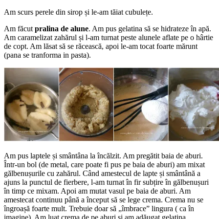
Am scurs perele din sirop și le-am tăiat cubulețe.
Am făcut
pralina de alune
. Am pus gelatina să se hidrateze în apă.
Am caramelizat zahărul și l-am turnat peste alunele aflate pe o hârtie
de copt. Am lăsat să se răcească, apoi le-am tocat foarte mărunt
(pana se tranforma in pasta).
Am pus laptele și smântâna la încălzit. Am pregătit baia de aburi.
Într-un bol (de metal, care poate fi pus pe baia de aburi) am mixat
gălbenușurile cu zahărul. Când amestecul de lapte și smântână a
ajuns la punctul de fierbere, l-am turnat în fir subțire în gălbenușuri
în timp ce mixam. Apoi am mutat vasul pe baia de aburi. Am
amestecat continuu până a început să se lege crema. Crema nu se
îngroașă foarte mult. Trebuie doar să „îmbrace” lingura ( ca în
imagine). Am luat crema de pe aburi și am adăugat gelatina