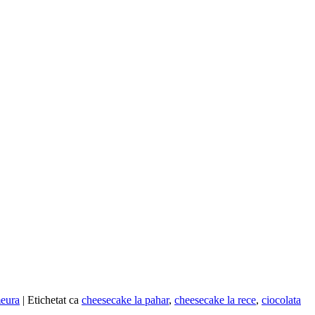
meura
|
Etichetat ca
cheesecake la pahar
,
cheesecake la rece
,
ciocolata