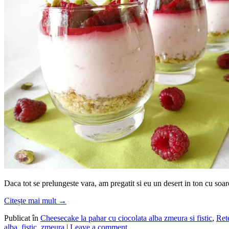
Daca tot se prelungeste vara, am pregatit si eu un desert in ton cu soar
Citește mai mult
→
Publicat în
Cheesecake la pahar cu ciocolata alba zmeura si fistic
,
Ret
alba
,
fistic
,
zmeura
|
Leave a comment