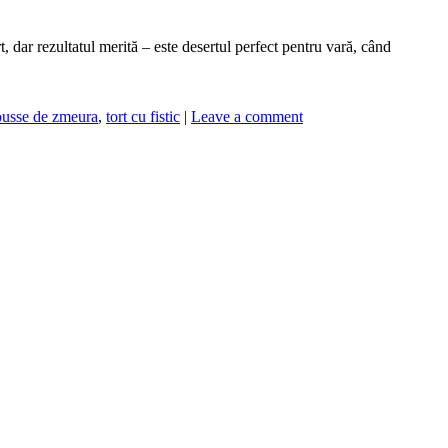
t, dar rezultatul merită – este desertul perfect pentru vară, când
usse de zmeura
,
tort cu fistic
|
Leave a comment