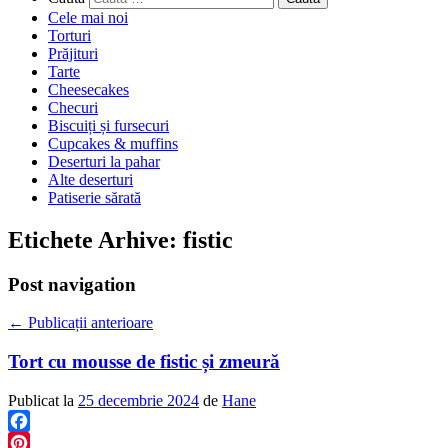
Cele mai noi
Torturi
Prăjituri
Tarte
Cheesecakes
Checuri
Biscuiți și fursecuri
Cupcakes & muffins
Deserturi la pahar
Alte deserturi
Patiserie sărată
Etichete Arhive:
fistic
Post navigation
←
Publicații anterioare
Tort cu mousse de fistic și zmeură
Publicat la
25 decembrie 2024
de
Hane
Facebook