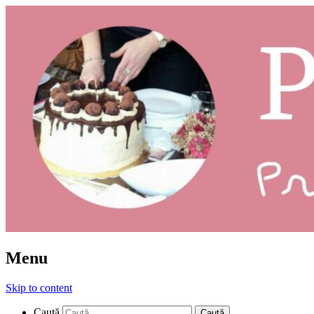
Prăjituri: ce și cum
Pleziruri
Menu
Skip to content
Caută