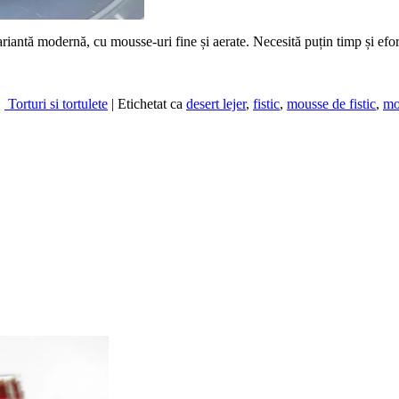
ariantă modernă, cu mousse-uri fine și aerate. Necesită puțin timp și efor
,
Torturi si tortulete
|
Etichetat ca
desert lejer
,
fistic
,
mousse de fistic
,
mo