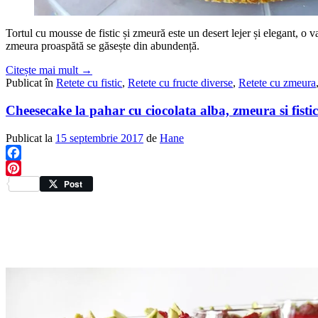
Tortul cu mousse de fistic și zmeură este un desert lejer și elegant, o v
zmeura proaspătă se găsește din abundență.
Citește mai mult
→
Publicat în
Retete cu fistic
,
Retete cu fructe diverse
,
Retete cu zmeura
Cheesecake la pahar cu ciocolata alba, zmeura si fistic
Publicat la
15 septembrie 2017
de
Hane
Facebook
Pinterest
Post