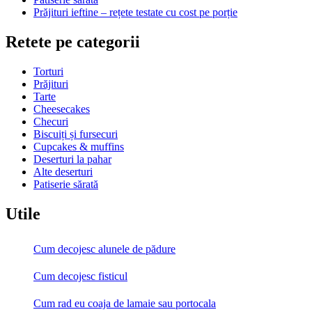
Prăjituri ieftine – rețete testate cu cost pe porție
Retete pe categorii
Torturi
Prăjituri
Tarte
Cheesecakes
Checuri
Biscuiți și fursecuri
Cupcakes & muffins
Deserturi la pahar
Alte deserturi
Patiserie sărată
Utile
Cum decojesc alunele de pădure
Cum decojesc fisticul
Cum rad eu coaja de lamaie sau portocala