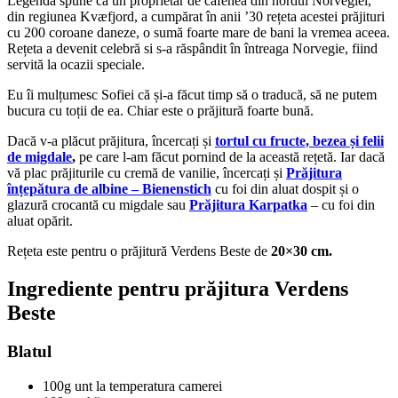
Legenda spune că un proprietar de cafenea din nordul Norvegiei,
din regiunea Kvæfjord, a cumpărat în anii ’30 rețeta acestei prăjituri
cu 200 coroane daneze, o sumă foarte mare de bani la vremea aceea.
Rețeta a devenit celebră si s-a răspândit în întreaga Norvegie, fiind
servită la ocazii speciale.
Eu îi mulțumesc Sofiei că și-a făcut timp să o traducă, să ne putem
bucura cu toții de ea. Chiar este o prăjitură foarte bună.
Dacă v-a plăcut prăjitura, încercați și
tortul cu fructe, bezea și felii
de migdale
,
pe care l-am făcut pornind de la această rețetă. Iar dacă
vă plac prăjiturile cu cremă de vanilie, încercați și
Prăjitura
înțepătura de albine – Bienenstich
cu foi din aluat dospit și o
glazură crocantă cu migdale sau
Prăjitura Karpatka
– cu foi din
aluat opărit.
Rețeta este pentru o prăjitură Verdens Beste de
20×30 cm.
Ingrediente pentru prăjitura Verdens
Beste
Blatul
100g unt la temperatura camerei