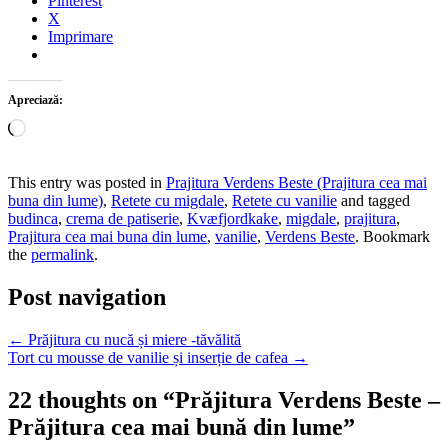
Pinterest
X
Imprimare
Apreciază:
Încarc...
This entry was posted in
Prajitura Verdens Beste (Prajitura cea mai
buna din lume)
,
Retete cu migdale
,
Retete cu vanilie
and tagged
budinca
,
crema de patiserie
,
Kvæfjordkake
,
migdale
,
prajitura
,
Prajitura cea mai buna din lume
,
vanilie
,
Verdens Beste
. Bookmark
the
permalink
.
Post navigation
←
Prăjitura cu nucă și miere -tăvălită
Tort cu mousse de vanilie și inserție de cafea
→
22 thoughts on “
Prăjitura Verdens Beste –
Prăjitura cea mai bună din lume
”