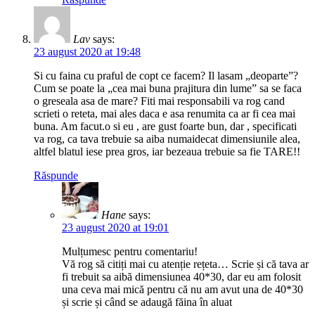
Lav
says:
23 august 2020 at 19:48
Si cu faina cu praful de copt ce facem? Il lasam „deoparte”?
Cum se poate la „cea mai buna prajitura din lume” sa se faca
o greseala asa de mare? Fiti mai responsabili va rog cand
scrieti o reteta, mai ales daca e asa renumita ca ar fi cea mai
buna. Am facut.o si eu , are gust foarte bun, dar , specificati
va rog, ca tava trebuie sa aiba numaidecat dimensiunile alea,
altfel blatul iese prea gros, iar bezeaua trebuie sa fie TARE!!
Răspunde
Hane
says:
23 august 2020 at 19:01
Mulțumesc pentru comentariu!
Vă rog să citiți mai cu atenție rețeta… Scrie și că tava ar
fi trebuit sa aibă dimensiunea 40*30, dar eu am folosit
una ceva mai mică pentru că nu am avut una de 40*30
și scrie și când se adaugă făina în aluat