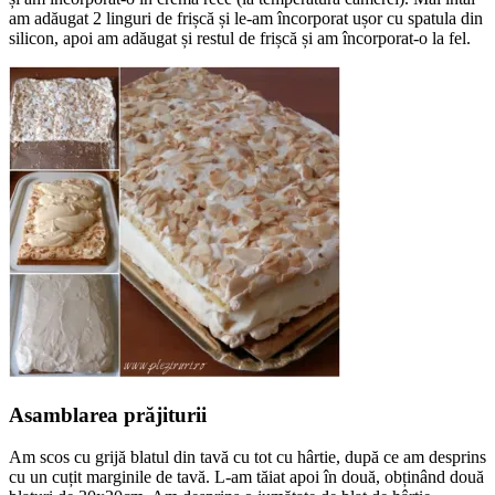
am adăugat 2 linguri de frișcă și le-am încorporat ușor cu spatula din
silicon, apoi am adăugat și restul de frișcă și am încorporat-o la fel.
Asamblarea prăjiturii
Am scos cu grijă blatul din tavă cu tot cu hârtie, după ce am desprins
cu un cuțit marginile de tavă. L-am tăiat apoi în două, obținând două