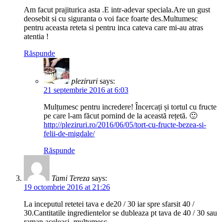
Am facut prajiturica asta .E intr-adevar speciala.Are un gust
deosebit si cu siguranta o voi face foarte des.Multumesc
pentru aceasta reteta si pentru inca cateva care mi-au atras
atentia !
Răspunde
pleziruri
says:
21 septembrie 2016 at 6:03
Mulțumesc pentru incredere! Încercați și tortul cu fructe
pe care l-am făcut pornind de la această rețetă. 🙂
http://pleziruri.ro/2016/06/05/tort-cu-fructe-bezea-si-
felii-de-migdale/
Răspunde
Tami Tereza
says:
19 octombrie 2016 at 21:26
La inceputul retetei tava e de20 / 30 iar spre sfarsit 40 /
30.Cantitatile ingredientelor se dubleaza pt tava de 40 / 30 sau
raman aceleasi, multumesc