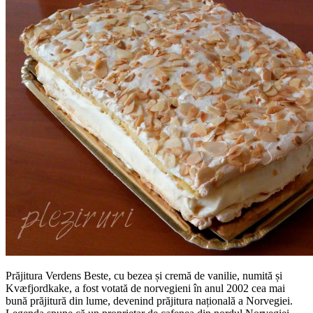
Prăjitura Verdens Beste, cu bezea și cremă de vanilie, numită și
Kvæfjordkake, a fost votată de norvegieni în anul 2002 cea mai
bună prăjitură din lume, devenind prăjitura națională a Norvegiei.