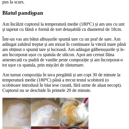
pus la scurs.
Blatul pandișpan
Am încălzit cuptorul la temperatură medie (180ºC) și am uns cu unt
și tapetat cu făină o formă de tort detașabilă cu diametrul de 18cm.
Într-un vas am bătut albușurile spumă tare cu un praf de sare. Am
adăugat zahărul treptat și am mixat în continuare la viteză mare până
am obținut o spumă tare și lucioasă. Am adăugat gălbenușurile și le-
am încorporat ușor cu spatula de silicon. Apoi am cernut făina
amestecată cu pudră de vanilie peste compoziție și am încorporat-o
tot ușor cu spatula, prin mișcări de răsturnare.
Am turnat compoziția în tava pregătită și am copt 30 de minute la
temperatură medie (180ºC) până a trecut testul scobitorii (o
scobitoare introdusă în blat iese curată, fără urme de aluat necopt).
Cuptorul nu se deschide în primele 20 de minute.