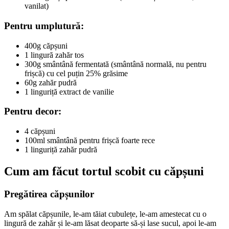
vanilat)
Pentru umplutură:
400g căpșuni
1 lingură zahăr tos
300g smântână fermentată (smântână normală, nu pentru
frișcă) cu cel puțin 25% grăsime
60g zahăr pudră
1 linguriță extract de vanilie
Pentru decor:
4 căpșuni
100ml smântână pentru frișcă foarte rece
1 linguriță zahăr pudră
Cum am făcut tortul scobit cu căpșuni
Pregătirea căpșunilor
Am spălat căpșunile, le-am tăiat cubulețe, le-am amestecat cu o
lingură de zahăr și le-am lăsat deoparte să-și lase sucul, apoi le-am