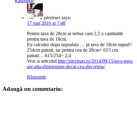
Răspunde
pleziruri
says:
17 mai 2016 at 7:48
Pentru tava de 28cm ar trebui cam 2,5 x cantitatile
pentru tava de 18cm.
Eu calculez dupa suprafata … pt tava de 18cm supraf=
254cm patrati, iar pentru cea de 28cm= 615 cm
patrati… 615/254= 2,4
Vezi si articolul
http://pleziruri.ro/2014/09/15/tava-mea-
are-alta-dimensiune-decat-cea-din-reteta/
Răspunde
Adaugă un comentariu: