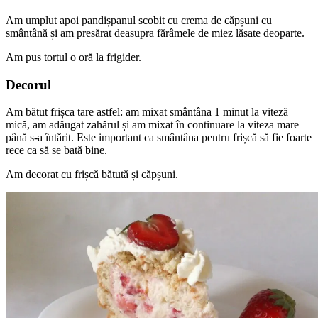
Am umplut apoi pandișpanul scobit cu crema de căpșuni cu
smântână și am presărat deasupra fărâmele de miez lăsate deoparte.
Am pus tortul o oră la frigider.
Decorul
Am bătut frișca tare astfel: am mixat smântâna 1 minut la viteză
mică, am adăugat zahărul și am mixat în continuare la viteza mare
până s-a întărit. Este important ca smântâna pentru frișcă să fie foarte
rece ca să se bată bine.
Am decorat cu frișcă bătută și căpșuni.