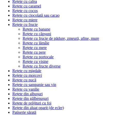
Rețete cu cafea
Rețete cu caramel
Rețete cu cocos
Rețete cu ciocolată sau cacao
Rețete cu miere
Rețete cu fructe
Rețete cu banane
Rețete cu căpșuni
Rețete cu fructe de pădure, zmeură, afine, mure
Rețete cu lămâie
Rețete cu mere
Rețete cu pere
Rețete cu portocale
Rețete cu visine
Rețete cu fructe diverse
Rețete cu migdale
Rețete cu morcovi
Rețete cu nucă
Rețete cu sampanie sau vin
Rețete cu vanilie
Rețete din albușuri
Rețete din gălbenușuri
Rețete de prăjituri cu foi
Rețete din aluat oparit (de ecler)
Patiserie sărată