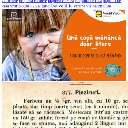
cu fructe
prajituri de
prajitura cu mere
prajitura cu nuca
Prajitura de casa
vanilie
scortisoara
tarta
visine
zmeura
casa
verrine
stafide
Tort