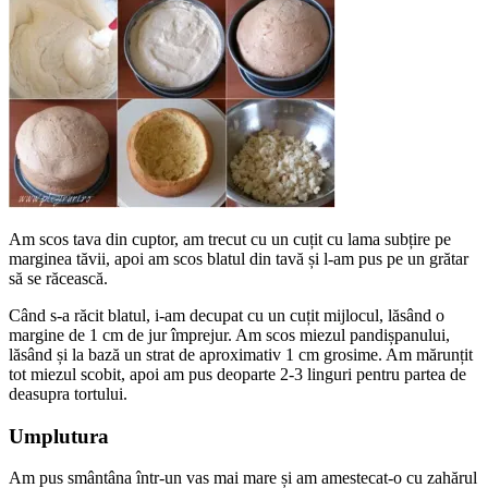
Am scos tava din cuptor, am trecut cu un cuțit cu lama subțire pe
marginea tăvii, apoi am scos blatul din tavă și l-am pus pe un grătar
să se răcească.
Când s-a răcit blatul, i-am decupat cu un cuțit mijlocul, lăsând o
margine de 1 cm de jur împrejur. Am scos miezul pandișpanului,
lăsând și la bază un strat de aproximativ 1 cm grosime. Am mărunțit
tot miezul scobit, apoi am pus deoparte 2-3 linguri pentru partea de
deasupra tortului.
Umplutura
Am pus smântâna într-un vas mai mare și am amestecat-o cu zahărul