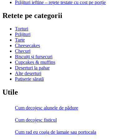
Prăjituri ieftine – rețete testate cu cost pe porție
Retete pe categorii
Torturi
Prăjituri
Tarte
Cheesecakes
Checuri
Biscuiți și fursecuri
Cupcakes & muffins
Deserturi la pahar
Alte deserturi
Patiserie sărată
Utile
Cum decojesc alunele de pădure
Cum decojesc fisticul
Cum rad eu coaja de lamaie sau portocala