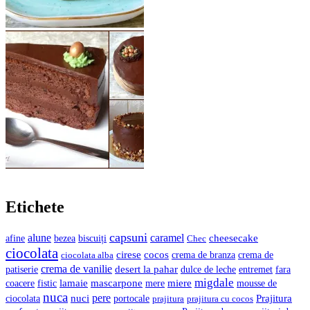
Etichete
capsuni
alune
caramel
cheesecake
bezea
biscuiți
afine
Chec
ciocolata
cocos
cirese
crema de branza
ciocolata alba
crema de
crema de vanilie
desert la pahar
entremet
patiserie
dulce de leche
fara
migdale
lamaie
mascarpone
mere
miere
coacere
fistic
mousse de
nuca
pere
nuci
Prajitura
ciocolata
portocale
prajitura
prajitura cu cocos