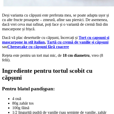
Deși varianta cu căpșuni este preferata mea, se poate adapta ușor și
cu alte fructe proaspete – zmeură, afine sau piersici. De asemenea,
dacă vrei ceva mai rafinat, poți face și o variantă de cremă fină din
mascarpone și frișcă.
Dacă vă plac deserturile cu căpșuni, încercați și
Tort cu capsuni si
mascarpone in stil italian
,
Tartă cu cremă de vanilie și căpșuni
sau
Cheesecake cu căpșuni fără coacere
Rețeta este pentru un tort mai mic, de
18 cm diametru
, vreo (8
felii).
Ingrediente pentru tortul scobit cu
căpșuni
Pentru blatul pandișpan:
4 ouă
80g zahăr tos
100g făină
1/2 linguriță pudră de vanilie (sau semințe de vanilie, zahăr