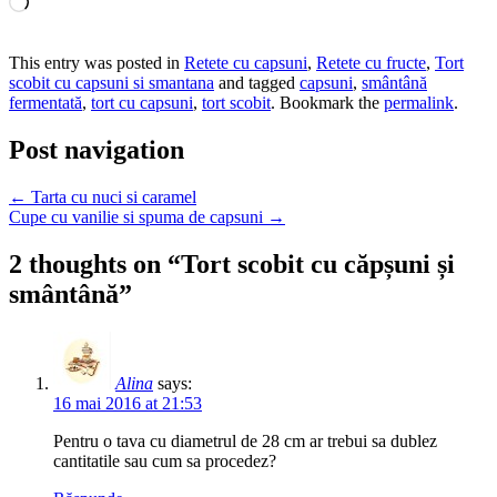
Încarc...
This entry was posted in
Retete cu capsuni
,
Retete cu fructe
,
Tort
scobit cu capsuni si smantana
and tagged
capsuni
,
smântână
fermentată
,
tort cu capsuni
,
tort scobit
. Bookmark the
permalink
.
Post navigation
←
Tarta cu nuci si caramel
Cupe cu vanilie si spuma de capsuni
→
2 thoughts on “
Tort scobit cu căpșuni și
smântână
”
Alina
says:
16 mai 2016 at 21:53
Pentru o tava cu diametrul de 28 cm ar trebui sa dublez
cantitatile sau cum sa procedez?