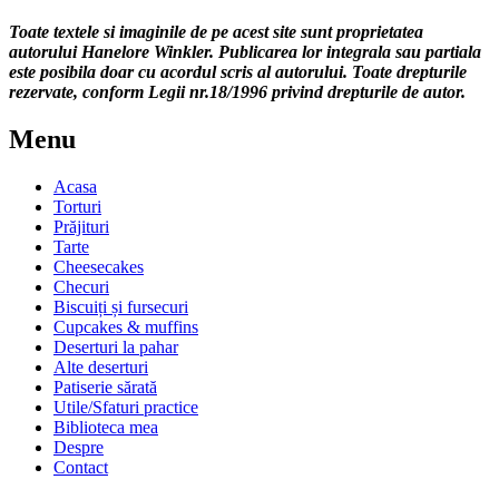
Toate textele si imaginile de pe acest site sunt proprietatea
autorului Hanelore Winkler. Publicarea lor integrala sau partiala
este posibila doar cu acordul scris al autorului. Toate drepturile
rezervate, conform Legii nr.18/1996 privind drepturile de autor.
Menu
Acasa
Torturi
Prăjituri
Tarte
Cheesecakes
Checuri
Biscuiți și fursecuri
Cupcakes & muffins
Deserturi la pahar
Alte deserturi
Patiserie sărată
Utile/Sfaturi practice
Biblioteca mea
Despre
Contact