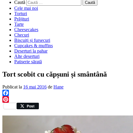
Caută
Cele mai noi
Torturi
Prăjituri
Tarte
Cheesecakes
Checuri
Biscuiți și fursecuri
Cupcakes & muffins
Deserturi la pahar
Alte deserturi
Patiserie sărată
Tort scobit cu căpșuni și smântână
Publicat la
16 mai 2016
de
Hane
Facebook
Pinterest
Post