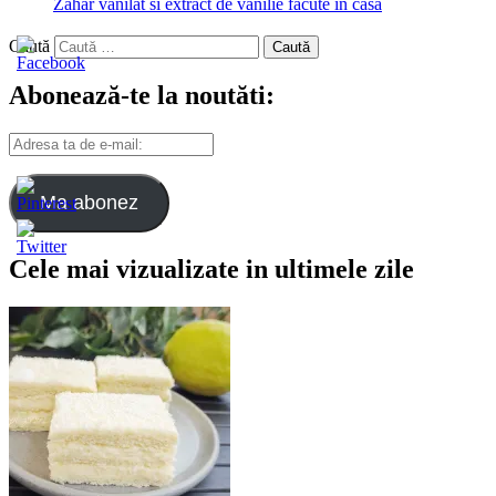
Zahar vanilat si extract de vanilie facute in casa
Caută
Abonează-te la noutăti:
Adresa
ta
de
e-
Ma abonez
mail:
Cele mai vizualizate in ultimele zile