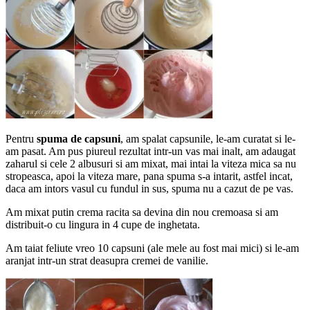
Pentru
spuma de capsuni
, am spalat capsunile, le-am curatat si le-
am pasat. Am pus piureul rezultat intr-un vas mai inalt, am adaugat
zaharul si cele 2 albusuri si am mixat, mai intai la viteza mica sa nu
stropeasca, apoi la viteza mare, pana spuma s-a intarit, astfel incat,
daca am intors vasul cu fundul in sus, spuma nu a cazut de pe vas.
Am mixat putin crema racita sa devina din nou cremoasa si am
distribuit-o cu lingura in 4 cupe de inghetata.
Am taiat feliute vreo 10 capsuni (ale mele au fost mai mici) si le-am
aranjat intr-un strat deasupra cremei de vanilie.