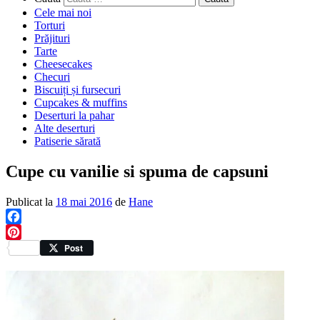
Cele mai noi
Torturi
Prăjituri
Tarte
Cheesecakes
Checuri
Biscuiți și fursecuri
Cupcakes & muffins
Deserturi la pahar
Alte deserturi
Patiserie sărată
Cupe cu vanilie si spuma de capsuni
Publicat la
18 mai 2016
de
Hane
Facebook
Pinterest
Post