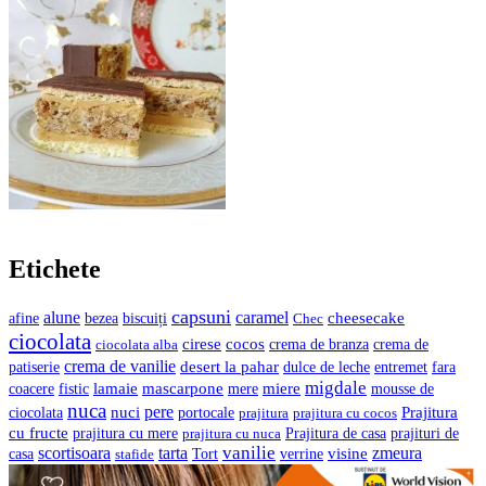
Etichete
capsuni
alune
caramel
cheesecake
bezea
biscuiți
afine
Chec
ciocolata
cocos
cirese
crema de branza
ciocolata alba
crema de
crema de vanilie
desert la pahar
entremet
patiserie
dulce de leche
fara
migdale
lamaie
mascarpone
mere
miere
coacere
fistic
mousse de
nuca
pere
nuci
Prajitura
ciocolata
portocale
prajitura
prajitura cu cocos
cu fructe
prajituri de
prajitura cu mere
prajitura cu nuca
Prajitura de casa
vanilie
scortisoara
tarta
visine
zmeura
casa
verrine
stafide
Tort