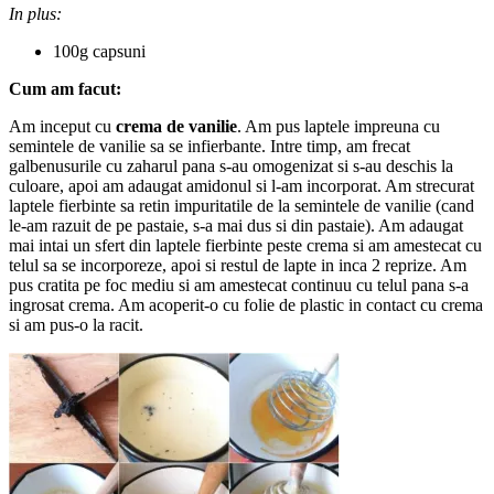
In plus:
100g capsuni
Cum am facut:
Am inceput cu
crema de vanilie
. Am pus laptele impreuna cu
semintele de vanilie sa se infierbante. Intre timp, am frecat
galbenusurile cu zaharul pana s-au omogenizat si s-au deschis la
culoare, apoi am adaugat amidonul si l-am incorporat. Am strecurat
laptele fierbinte sa retin impuritatile de la semintele de vanilie (cand
le-am razuit de pe pastaie, s-a mai dus si din pastaie). Am adaugat
mai intai un sfert din laptele fierbinte peste crema si am amestecat cu
telul sa se incorporeze, apoi si restul de lapte in inca 2 reprize. Am
pus cratita pe foc mediu si am amestecat continuu cu telul pana s-a
ingrosat crema. Am acoperit-o cu folie de plastic in contact cu crema
si am pus-o la racit.