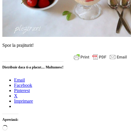
Spor la prajiturit!
Distribuie daca ti-a placut.... Multumesc!
Email
Facebook
Pinterest
X
Imprimare
Apreciază:
Încarc...