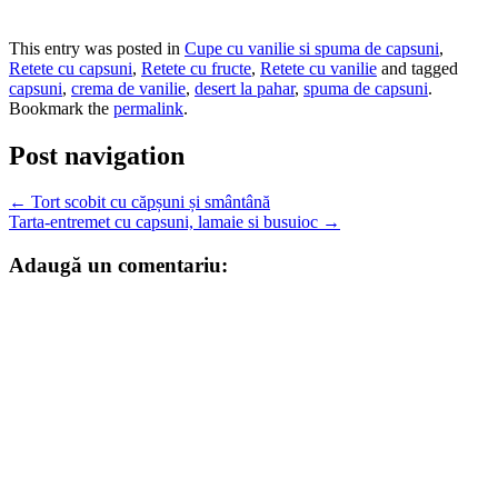
This entry was posted in
Cupe cu vanilie si spuma de capsuni
,
Retete cu capsuni
,
Retete cu fructe
,
Retete cu vanilie
and tagged
capsuni
,
crema de vanilie
,
desert la pahar
,
spuma de capsuni
.
Bookmark the
permalink
.
Post navigation
←
Tort scobit cu căpșuni și smântână
Tarta-entremet cu capsuni, lamaie si busuioc
→
Adaugă un comentariu: