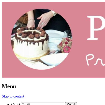
Prăjituri: ce și cum
Pleziruri
Menu
Skip to content
Caută