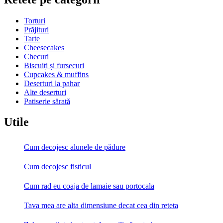
Torturi
Prăjituri
Tarte
Cheesecakes
Checuri
Biscuiți și fursecuri
Cupcakes & muffins
Deserturi la pahar
Alte deserturi
Patiserie sărată
Utile
Cum decojesc alunele de pădure
Cum decojesc fisticul
Cum rad eu coaja de lamaie sau portocala
Tava mea are alta dimensiune decat cea din reteta