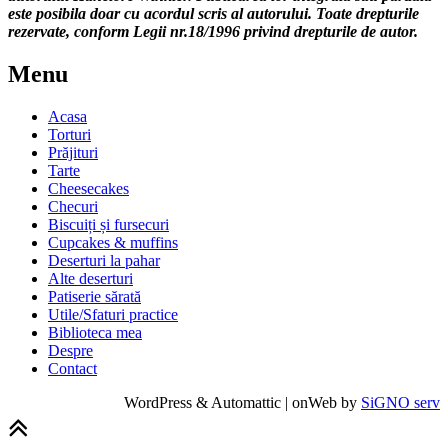
este posibila doar cu acordul scris al autorului. Toate drepturile
rezervate, conform Legii nr.18/1996 privind drepturile de autor.
Menu
Acasa
Torturi
Prăjituri
Tarte
Cheesecakes
Checuri
Biscuiți și fursecuri
Cupcakes & muffins
Deserturi la pahar
Alte deserturi
Patiserie sărată
Utile/Sfaturi practice
Biblioteca mea
Despre
Contact
WordPress & Automattic | onWeb by
SiGNO serv