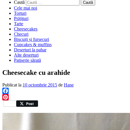
Caută
Cele mai noi
Torturi
Prăjituri
Tarte
Cheesecakes
Checuri
Biscuiți și fursecuri
Cupcakes & muffins
Deserturi la pahar
Alte deserturi
Patiserie sărată
Cheesecake cu arahide
Publicat la
10 octombrie 2015
de
Hane
Facebook
Pinterest
Post