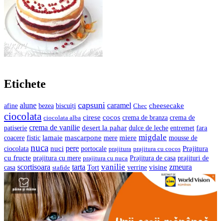
Etichete
capsuni
alune
caramel
cheesecake
bezea
biscuiți
afine
Chec
ciocolata
cocos
cirese
crema de branza
ciocolata alba
crema de
crema de vanilie
desert la pahar
entremet
patiserie
dulce de leche
fara
migdale
lamaie
mascarpone
mere
miere
coacere
fistic
mousse de
nuca
pere
nuci
Prajitura
ciocolata
portocale
prajitura
prajitura cu cocos
cu fructe
prajituri de
prajitura cu mere
prajitura cu nuca
Prajitura de casa
vanilie
scortisoara
tarta
visine
zmeura
casa
verrine
stafide
Tort