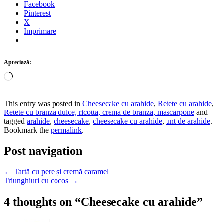
Facebook
Pinterest
X
Imprimare
Apreciază:
Încarc...
This entry was posted in
Cheesecake cu arahide
,
Retete cu arahide
,
Retete cu branza dulce, ricotta, crema de branza, mascarpone
and
tagged
arahide
,
cheesecake
,
cheesecake cu arahide
,
unt de arahide
.
Bookmark the
permalink
.
Post navigation
←
Tartă cu pere și cremă caramel
Triunghiuri cu cocos
→
4 thoughts on “
Cheesecake cu arahide
”