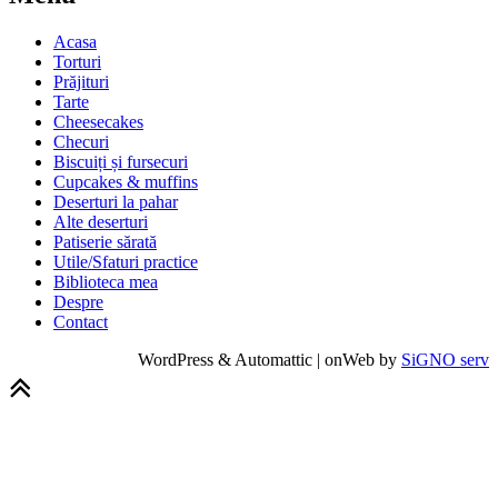
Acasa
Torturi
Prăjituri
Tarte
Cheesecakes
Checuri
Biscuiți și fursecuri
Cupcakes & muffins
Deserturi la pahar
Alte deserturi
Patiserie sărată
Utile/Sfaturi practice
Biblioteca mea
Despre
Contact
WordPress & Automattic | onWeb by
SiGNO serv