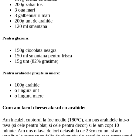
200g zahar tos
3 oua mari
3 galbenusuri mari
200g unt de arahide
120 ml smantana
Pentru glazura:
150g ciocolata neagra
150 ml smantana pentru frisca
15g unt (82% grasime)
Pentru arahidele prajite in miere:
100g arahide
o lingura unt
o lingura miere
Cum am facut cheesecake-ul cu arahide:
Am incalzit cuptorul la foc mediu (180ºC), am pus arahidele intr-o
tava (si cele pentru blat, si cele pentru decor) si le-am copt 10
minute. Am uns o tava de tort detasabila de 23cm cu unt si am