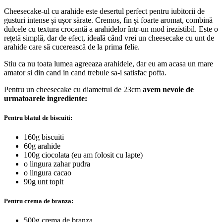
Cheesecake-ul cu arahide este desertul perfect pentru iubitorii de
gusturi intense și ușor sărate. Cremos, fin și foarte aromat, combină
dulcele cu textura crocantă a arahidelor într-un mod irezistibil. Este o
rețetă simplă, dar de efect, ideală când vrei un cheesecake cu unt de
arahide care să cucerească de la prima felie.
Stiu ca nu toata lumea agreeaza arahidele, dar eu am acasa un mare
amator si din cand in cand trebuie sa-i satisfac pofta.
Pentru un cheesecake cu diametrul de 23cm
avem nevoie de
urmatoarele ingrediente:
Pentru blatul de biscuiti:
160g biscuiti
60g arahide
100g ciocolata (eu am folosit cu lapte)
o lingura zahar pudra
o lingura cacao
90g unt topit
Pentru crema de branza:
500g crema de branza