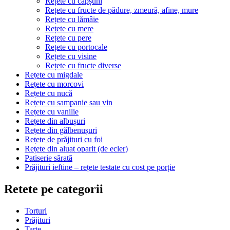
Rețete cu căpșuni
Rețete cu fructe de pădure, zmeură, afine, mure
Rețete cu lămâie
Rețete cu mere
Rețete cu pere
Rețete cu portocale
Rețete cu visine
Rețete cu fructe diverse
Rețete cu migdale
Rețete cu morcovi
Rețete cu nucă
Rețete cu sampanie sau vin
Rețete cu vanilie
Rețete din albușuri
Rețete din gălbenușuri
Rețete de prăjituri cu foi
Rețete din aluat oparit (de ecler)
Patiserie sărată
Prăjituri ieftine – rețete testate cu cost pe porție
Retete pe categorii
Torturi
Prăjituri
Tarte