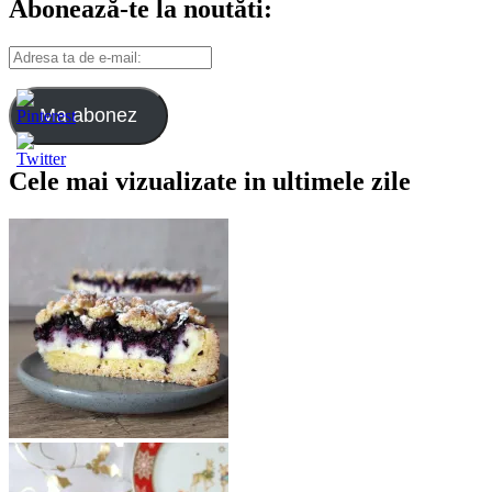
Abonează-te la noutăti:
Adresa
ta
de
e-
Ma abonez
mail:
Cele mai vizualizate in ultimele zile