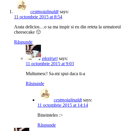
cestmoialinaldt
says:
11 octombrie 2015 at 8:54
Arata delicios…o sa ma inspir si eu din reteta la urmatorul
cheesecake 🙂
Răspunde
pleziruri
says:
11 octombrie 2015 at 9:03
Multumesc! Sa-mi spui daca ti-a
Răspunde
cestmoialinaldt
says:
11 octombrie 2015 at 14:14
Bineinteles :>
Răspunde