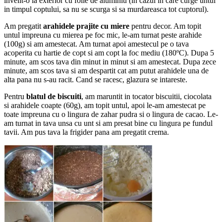
invelit-o la exterior cu folie de aluminiu (in cazul in care curge untul
in timpul coptului, sa nu se scurga si sa murdareasca tot cuptorul).
Am pregatit
arahidele prajite cu miere
pentru decor. Am topit
untul impreuna cu mierea pe foc mic, le-am turnat peste arahide
(100g) si am amestecat. Am turnat apoi amestecul pe o tava
acoperita cu hartie de copt si am copt la foc mediu (180ºC). Dupa 5
minute, am scos tava din minut in minut si am amestecat. Dupa zece
minute, am scos tava si am despartit cat am putut arahidele una de
alta pana nu s-au racit. Cand se racesc, glazura se intareste.
Pentru
blatul de biscuiti
, am maruntit in tocator biscuitii, ciocolata
si arahidele coapte (60g), am topit untul, apoi le-am amestecat pe
toate impreuna cu o lingura de zahar pudra si o lingura de cacao. Le-
am turnat in tava unsa cu unt si am presat bine cu lingura pe fundul
tavii. Am pus tava la frigider pana am pregatit crema.