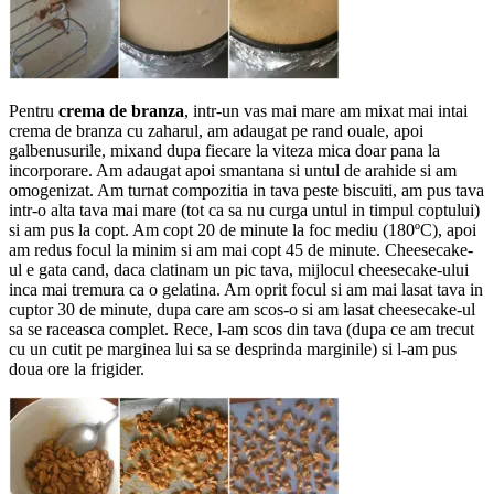
Pentru
crema de branza
, intr-un vas mai mare am mixat mai intai
crema de branza cu zaharul, am adaugat pe rand ouale, apoi
galbenusurile, mixand dupa fiecare la viteza mica doar pana la
incorporare. Am adaugat apoi smantana si untul de arahide si am
omogenizat. Am turnat compozitia in tava peste biscuiti, am pus tava
intr-o alta tava mai mare (tot ca sa nu curga untul in timpul coptului)
si am pus la copt. Am copt 20 de minute la foc mediu (180ºC), apoi
am redus focul la minim si am mai copt 45 de minute. Cheesecake-
ul e gata cand, daca clatinam un pic tava, mijlocul cheesecake-ului
inca mai tremura ca o gelatina. Am oprit focul si am mai lasat tava in
cuptor 30 de minute, dupa care am scos-o si am lasat cheesecake-ul
sa se raceasca complet. Rece, l-am scos din tava (dupa ce am trecut
cu un cutit pe marginea lui sa se desprinda marginile) si l-am pus
doua ore la frigider.