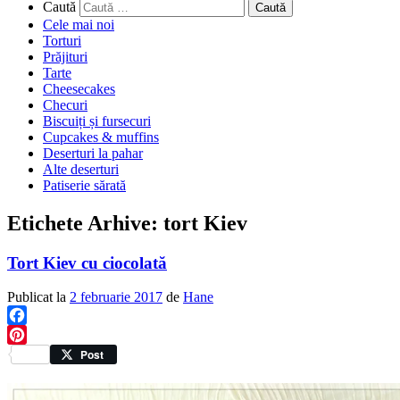
Caută
Cele mai noi
Torturi
Prăjituri
Tarte
Cheesecakes
Checuri
Biscuiți și fursecuri
Cupcakes & muffins
Deserturi la pahar
Alte deserturi
Patiserie sărată
Etichete Arhive:
tort Kiev
Tort Kiev cu ciocolată
Publicat la
2 februarie 2017
de
Hane
Facebook
Pinterest
Post