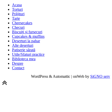
Acasa
Torturi
Prăjituri
Tarte
Cheesecakes
Checuri
Biscuiți și fursecuri
Cupcakes & muffins
Deserturi la pahar
Alte deserturi
Patiserie sărată
Utile/Sfaturi practice
Biblioteca mea
Despre
Contact
WordPress & Automattic | onWeb by
SiGNO serv