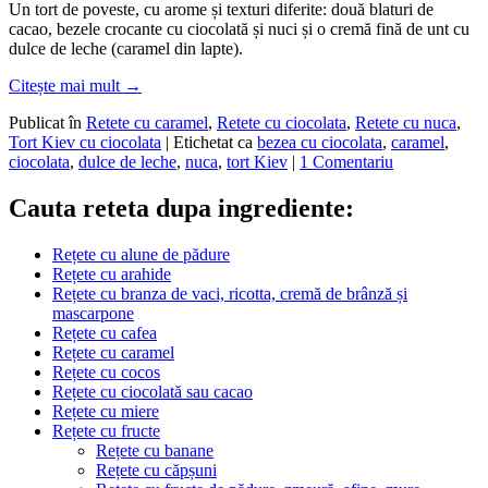
Un tort de poveste, cu arome și texturi diferite: două blaturi de
cacao, bezele crocante cu ciocolată și nuci și o cremă fină de unt cu
dulce de leche (caramel din lapte).
Citește mai mult
→
Publicat în
Retete cu caramel
,
Retete cu ciocolata
,
Retete cu nuca
,
Tort Kiev cu ciocolata
|
Etichetat ca
bezea cu ciocolata
,
caramel
,
ciocolata
,
dulce de leche
,
nuca
,
tort Kiev
|
1 Comentariu
Cauta reteta dupa ingrediente:
Rețete cu alune de pădure
Rețete cu arahide
Rețete cu branza de vaci, ricotta, cremă de brânză și
mascarpone
Rețete cu cafea
Rețete cu caramel
Rețete cu cocos
Rețete cu ciocolată sau cacao
Rețete cu miere
Rețete cu fructe
Rețete cu banane
Rețete cu căpșuni