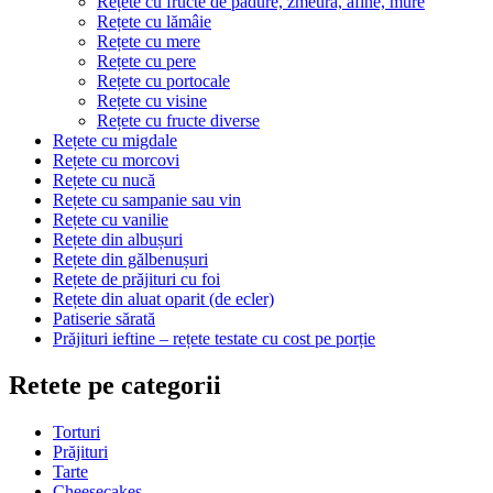
Rețete cu fructe de pădure, zmeură, afine, mure
Rețete cu lămâie
Rețete cu mere
Rețete cu pere
Rețete cu portocale
Rețete cu visine
Rețete cu fructe diverse
Rețete cu migdale
Rețete cu morcovi
Rețete cu nucă
Rețete cu sampanie sau vin
Rețete cu vanilie
Rețete din albușuri
Rețete din gălbenușuri
Rețete de prăjituri cu foi
Rețete din aluat oparit (de ecler)
Patiserie sărată
Prăjituri ieftine – rețete testate cu cost pe porție
Retete pe categorii
Torturi
Prăjituri
Tarte
Cheesecakes