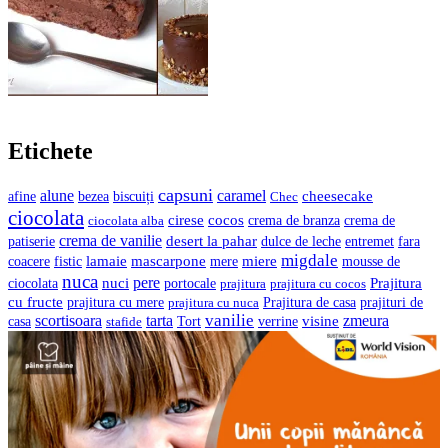
Etichete
capsuni
alune
caramel
cheesecake
bezea
biscuiți
afine
Chec
ciocolata
cocos
cirese
crema de branza
ciocolata alba
crema de
crema de vanilie
desert la pahar
entremet
patiserie
dulce de leche
fara
migdale
lamaie
mascarpone
mere
miere
coacere
fistic
mousse de
nuca
pere
nuci
Prajitura
ciocolata
portocale
prajitura
prajitura cu cocos
cu fructe
prajituri de
prajitura cu mere
prajitura cu nuca
Prajitura de casa
vanilie
scortisoara
tarta
visine
zmeura
casa
verrine
stafide
Tort