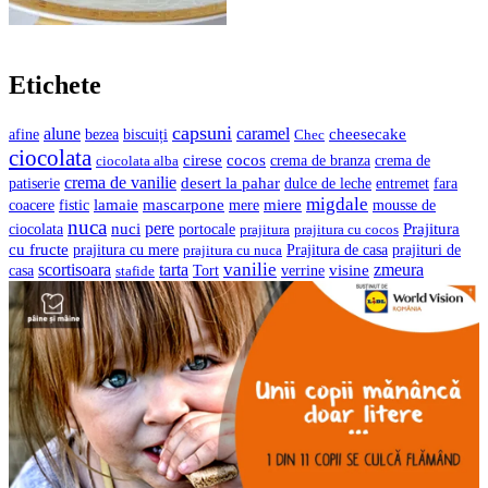
Etichete
capsuni
alune
caramel
cheesecake
bezea
biscuiți
afine
Chec
ciocolata
cocos
cirese
crema de branza
ciocolata alba
crema de
crema de vanilie
desert la pahar
entremet
patiserie
dulce de leche
fara
migdale
lamaie
mascarpone
mere
miere
coacere
fistic
mousse de
nuca
pere
nuci
Prajitura
ciocolata
portocale
prajitura
prajitura cu cocos
cu fructe
prajituri de
prajitura cu mere
prajitura cu nuca
Prajitura de casa
vanilie
scortisoara
tarta
visine
zmeura
casa
verrine
stafide
Tort