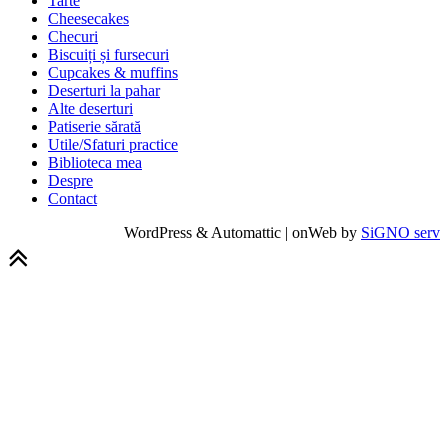
Tarte
Cheesecakes
Checuri
Biscuiți și fursecuri
Cupcakes & muffins
Deserturi la pahar
Alte deserturi
Patiserie sărată
Utile/Sfaturi practice
Biblioteca mea
Despre
Contact
WordPress & Automattic | onWeb by
SiGNO serv