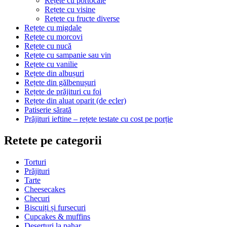
Rețete cu portocale
Rețete cu visine
Rețete cu fructe diverse
Rețete cu migdale
Rețete cu morcovi
Rețete cu nucă
Rețete cu sampanie sau vin
Rețete cu vanilie
Rețete din albușuri
Rețete din gălbenușuri
Rețete de prăjituri cu foi
Rețete din aluat oparit (de ecler)
Patiserie sărată
Prăjituri ieftine – rețete testate cu cost pe porție
Retete pe categorii
Torturi
Prăjituri
Tarte
Cheesecakes
Checuri
Biscuiți și fursecuri
Cupcakes & muffins
Deserturi la pahar