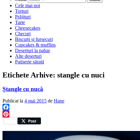
Cele mai noi
Torturi
Prăjituri
Tarte
Cheesecakes
Checuri
Biscuiți și fursecuri
Cupcakes & muffins
Deserturi la pahar
Alte deserturi
Patiserie sărată
Etichete Arhive:
stangle cu nuci
Ștangle cu nucă
Publicat la
4 mai 2015
de
Hane
Facebook
Pinterest
Post