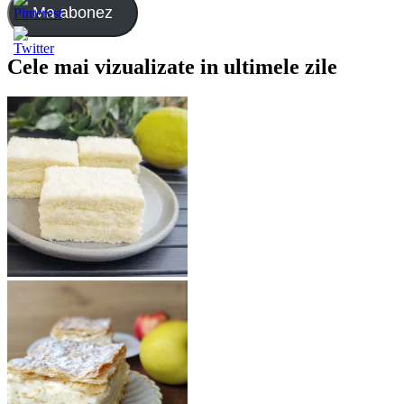
e-
Ma abonez
mail:
Cele mai vizualizate in ultimele zile