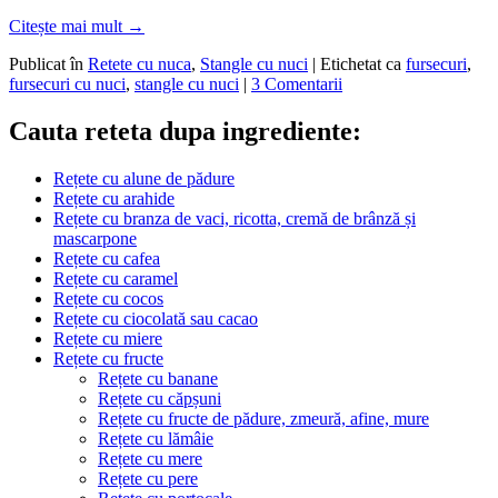
Citește mai mult
→
Publicat în
Retete cu nuca
,
Stangle cu nuci
|
Etichetat ca
fursecuri
,
fursecuri cu nuci
,
stangle cu nuci
|
3 Comentarii
Cauta reteta dupa ingrediente:
Rețete cu alune de pădure
Rețete cu arahide
Rețete cu branza de vaci, ricotta, cremă de brânză și
mascarpone
Rețete cu cafea
Rețete cu caramel
Rețete cu cocos
Rețete cu ciocolată sau cacao
Rețete cu miere
Rețete cu fructe
Rețete cu banane
Rețete cu căpșuni
Rețete cu fructe de pădure, zmeură, afine, mure
Rețete cu lămâie
Rețete cu mere
Rețete cu pere