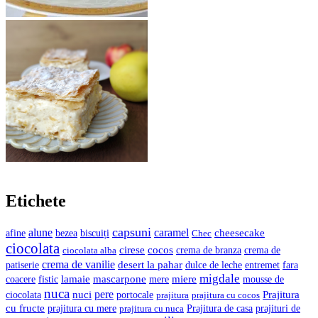
Etichete
capsuni
alune
caramel
cheesecake
bezea
biscuiți
afine
Chec
ciocolata
cocos
cirese
crema de branza
ciocolata alba
crema de
crema de vanilie
desert la pahar
entremet
patiserie
dulce de leche
fara
migdale
lamaie
mascarpone
mere
miere
coacere
fistic
mousse de
nuca
pere
nuci
Prajitura
ciocolata
portocale
prajitura
prajitura cu cocos
cu fructe
prajituri de
prajitura cu mere
prajitura cu nuca
Prajitura de casa