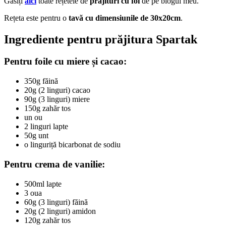
Găsiți
aici
toate rețetele de
prăjituri cu foi
de pe blogul meu.
Rețeta este pentru o
tavă cu
dimensiunile de
30x20cm
.
Ingrediente pentru prăjitura Spartak
Pentru foile cu miere și cacao:
350g făină
20g (2 linguri) cacao
90g (3 linguri) miere
150g zahăr tos
un ou
2 linguri lapte
50g unt
o linguriță bicarbonat de sodiu
Pentru crema de vanilie:
500ml lapte
3 oua
60g (3 linguri) făină
20g (2 linguri) amidon
120g zahăr tos