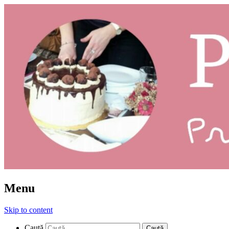
Prăjituri: ce și cum
Pleziruri
Menu
Skip to content
Caută