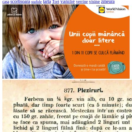
vanilie
scortisoara
tarta
visine
zmeura
casa
verrine
stafide
Tort