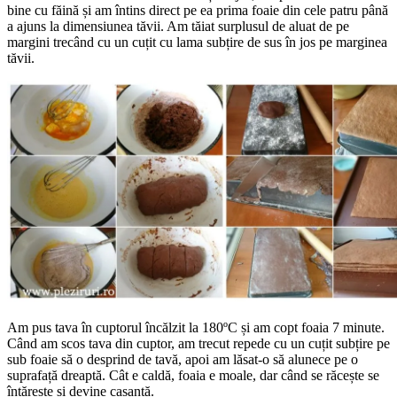
bine cu făină și am întins direct pe ea prima foaie din cele patru până
a ajuns la dimensiunea tăvii. Am tăiat surplusul de aluat de pe
margini trecând cu un cuțit cu lama subțire de sus în jos pe marginea
tăvii.
Am pus tava în cuptorul încălzit la 180ºC și am copt foaia 7 minute.
Când am scos tava din cuptor, am trecut repede cu un cuțit subțire pe
sub foaie să o desprind de tavă, apoi am lăsat-o să alunece pe o
suprafață dreaptă. Cât e caldă, foaia e moale, dar când se răcește se
întărește și devine casantă.