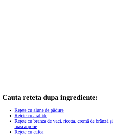
Cauta reteta dupa ingrediente:
Rețete cu alune de pădure
Rețete cu arahide
Rețete cu branza de vaci, ricotta, cremă de brânză și
mascarpone
Rețete cu cafea