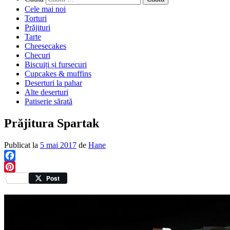
Cele mai noi
Torturi
Prăjituri
Tarte
Cheesecakes
Checuri
Biscuiți și fursecuri
Cupcakes & muffins
Deserturi la pahar
Alte deserturi
Patiserie sărată
Prăjitura Spartak
Publicat la
5 mai 2017
de
Hane
Facebook
Pinterest
Post