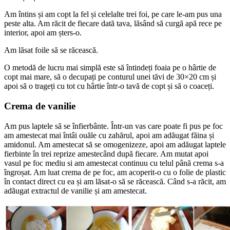
Am întins și am copt la fel și celelalte trei foi, pe care le-am pus una
peste alta. Am răcit de fiecare dată tava, lăsând să curgă apă rece pe
interior, apoi am șters-o.
Am lăsat foile să se răcească.
O metodă de lucru mai simplă este să întindeți foaia pe o hârtie de
copt mai mare, să o decupați pe conturul unei tăvi de 30×20 cm și
apoi să o trageți cu tot cu hârtie într-o tavă de copt și să o coaceți.
Crema de vanilie
Am pus laptele să se înfierbânte. Într-un vas care poate fi pus pe foc
am amestecat mai întâi ouăle cu zahărul, apoi am adăugat făina și
amidonul. Am amestecat să se omogenizeze, apoi am adăugat laptele
fierbinte în trei reprize amestecând după fiecare. Am mutat apoi
vasul pe foc mediu si am amestecat continuu cu telul până crema s-a
îngroșat. Am luat crema de pe foc, am acoperit-o cu o folie de plastic
în contact direct cu ea și am lăsat-o să se răcească. Când s-a răcit, am
adăugat extractul de vanilie și am amestecat.