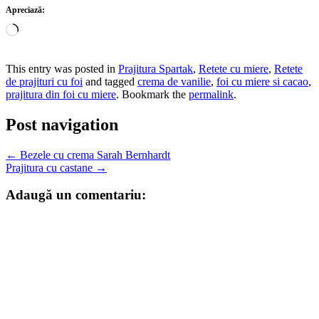
Apreciază:
Încarc...
This entry was posted in
Prajitura Spartak
,
Retete cu miere
,
Retete
de prajituri cu foi
and tagged
crema de vanilie
,
foi cu miere si cacao
,
prajitura din foi cu miere
. Bookmark the
permalink
.
Post navigation
←
Bezele cu crema Sarah Bernhardt
Prajitura cu castane
→
Adaugă un comentariu: