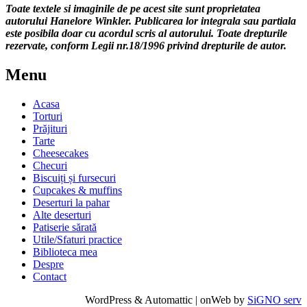
Toate textele si imaginile de pe acest site sunt proprietatea
autorului Hanelore Winkler. Publicarea lor integrala sau partiala
este posibila doar cu acordul scris al autorului. Toate drepturile
rezervate, conform Legii nr.18/1996 privind drepturile de autor.
Menu
Acasa
Torturi
Prăjituri
Tarte
Cheesecakes
Checuri
Biscuiți și fursecuri
Cupcakes & muffins
Deserturi la pahar
Alte deserturi
Patiserie sărată
Utile/Sfaturi practice
Biblioteca mea
Despre
Contact
WordPress & Automattic | onWeb by
SiGNO serv