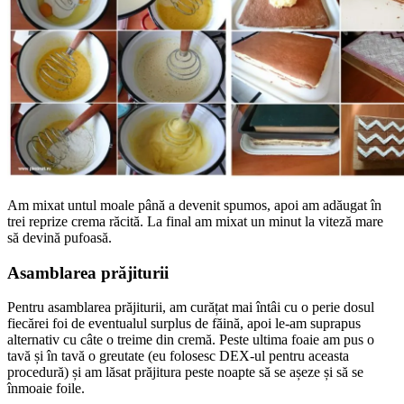
Am mixat untul moale până a devenit spumos, apoi am adăugat în
trei reprize crema răcită. La final am mixat un minut la viteză mare
să devină pufoasă.
Asamblarea prăjiturii
Pentru asamblarea prăjiturii, am curățat mai întâi cu o perie dosul
fiecărei foi de eventualul surplus de făină, apoi le-am suprapus
alternativ cu câte o treime din cremă. Peste ultima foaie am pus o
tavă și în tavă o greutate (eu folosesc DEX-ul pentru aceasta
procedură) și am lăsat prăjitura peste noapte să se așeze și să se
înmoaie foile.