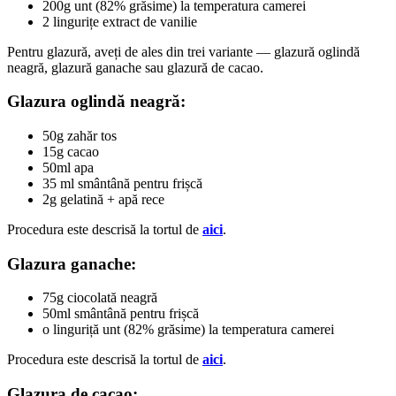
200g unt (82% grăsime) la temperatura camerei
2 lingurițe extract de vanilie
Pentru glazură, aveți de ales din trei variante — glazură oglindă
neagră, glazură ganache sau glazură de cacao.
Glazura oglindă neagră:
50g zahăr tos
15g cacao
50ml apa
35 ml smântână pentru frișcă
2g gelatină + apă rece
Procedura este descrisă la tortul de
aici
.
Glazura ganache:
75g ciocolată neagră
50ml smântână pentru frișcă
o linguriță unt (82% grăsime) la temperatura camerei
Procedura este descrisă la tortul de
aici
.
Glazura de cacao: