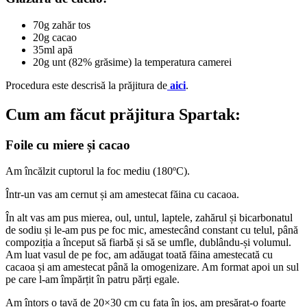
70g zahăr tos
20g cacao
35ml apă
20g unt (82% grăsime) la temperatura camerei
Procedura este descrisă la prăjitura de
aici
.
Cum am făcut prăjitura Spartak:
Foile cu miere și cacao
Am încălzit cuptorul la foc mediu (180ºC).
Într-un vas am cernut și am amestecat făina cu cacaoa.
În alt vas am pus mierea, oul, untul, laptele, zahărul și bicarbonatul
de sodiu și le-am pus pe foc mic, amestecând constant cu telul, până
compoziția a început să fiarbă și să se umfle, dublându-și volumul.
Am luat vasul de pe foc, am adăugat toată făina amestecată cu
cacaoa și am amestecat până la omogenizare. Am format apoi un sul
pe care l-am împărțit în patru părți egale.
Am întors o tavă de 20×30 cm cu fața în jos, am presărat-o foarte