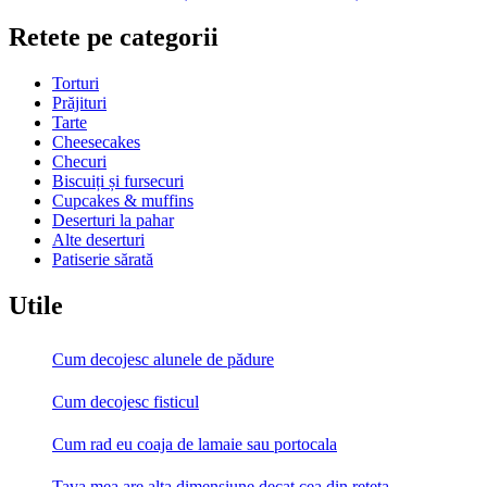
Retete pe categorii
Torturi
Prăjituri
Tarte
Cheesecakes
Checuri
Biscuiți și fursecuri
Cupcakes & muffins
Deserturi la pahar
Alte deserturi
Patiserie sărată
Utile
Cum decojesc alunele de pădure
Cum decojesc fisticul
Cum rad eu coaja de lamaie sau portocala
Tava mea are alta dimensiune decat cea din reteta