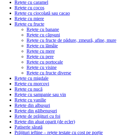
Rețete cu caramel
Rețete cu cocos
Rețete cu ciocolată sau cacao
Rețete cu miere
Rețete cu fructe
Rețete cu banane
Rețete cu căpșuni
Rețete cu fructe de pădure, zmeură, afine, mure
Rețete cu lămâie
Rețete cu mere
Rețete cu pere
Rețete cu portocale
Rețete cu visine
Rețete cu fructe diverse
Rețete cu migdale
Rețete cu morcovi
Rețete cu nucă
Rețete cu sampanie sau vin
Rețete cu vanilie
Rețete din albușuri
Rețete din gălbenușuri
Rețete de prăjituri cu foi
Rețete din aluat oparit (de ecler)
Patiserie sărată
Prăjituri ieftine – rețete testate cu cost pe porție