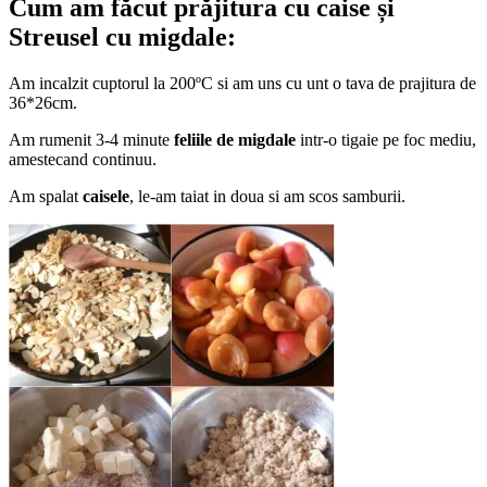
Cum am făcut prăjitura cu caise și
Streusel cu migdale:
Am incalzit cuptorul la 200ºC si am uns cu unt o tava de prajitura de
36*26cm.
Am rumenit 3-4 minute
feliile de migdale
intr-o tigaie pe foc mediu,
amestecand continuu.
Am spalat
caisele
, le-am taiat in doua si am scos samburii.