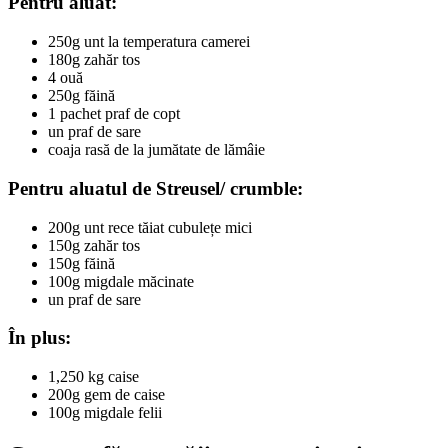
Pentru aluat:
250g unt la temperatura camerei
180g zahăr tos
4 ouă
250g făină
1 pachet praf de copt
un praf de sare
coaja rasă de la jumătate de lămâie
Pentru aluatul de Streusel/ crumble:
200g unt rece tăiat cubulețe mici
150g zahăr tos
150g făină
100g migdale măcinate
un praf de sare
În plus:
1,250 kg caise
200g gem de caise
100g migdale felii