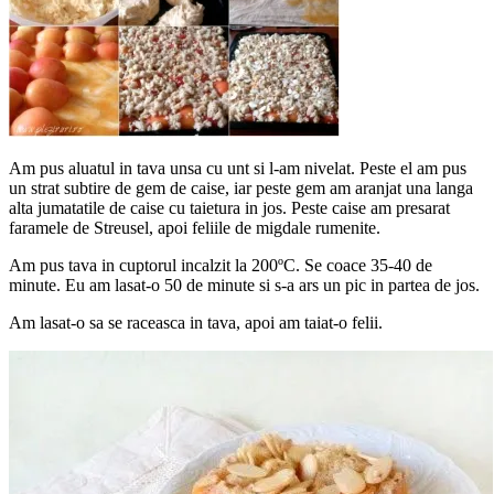
Am pus aluatul in tava unsa cu unt si l-am nivelat. Peste el am pus
un strat subtire de gem de caise, iar peste gem am aranjat una langa
alta jumatatile de caise cu taietura in jos. Peste caise am presarat
faramele de Streusel, apoi feliile de migdale rumenite.
Am pus tava in cuptorul incalzit la 200ºC. Se coace 35-40 de
minute. Eu am lasat-o 50 de minute si s-a ars un pic in partea de jos.
Am lasat-o sa se raceasca in tava, apoi am taiat-o felii.