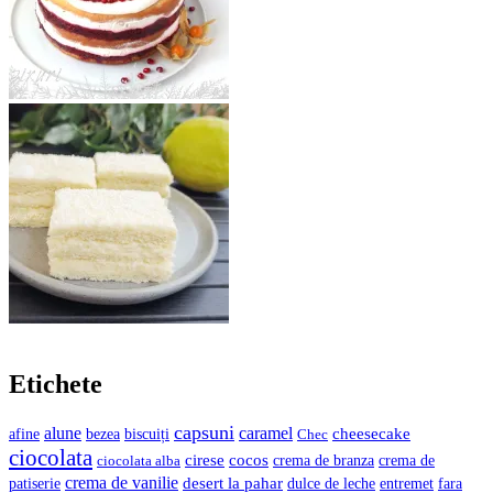
Etichete
capsuni
alune
caramel
cheesecake
bezea
biscuiți
afine
Chec
ciocolata
cocos
cirese
crema de branza
ciocolata alba
crema de
crema de vanilie
desert la pahar
entremet
patiserie
dulce de leche
fara