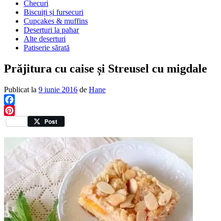
Checuri
Biscuiți și fursecuri
Cupcakes & muffins
Deserturi la pahar
Alte deserturi
Patiserie sărată
Prăjitura cu caise și Streusel cu migdale
Publicat la
9 iunie 2016
de
Hane
Facebook
Pinterest
Post