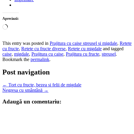
Apreciază:
Încarc...
This entry was posted in
Prajitura cu caise streusel si migdale
,
Retete
cu fructe
,
Retete cu fructe diverse
,
Retete cu migdale
and tagged
caise
,
migdale
,
Prajitura cu caise
,
Prajitura cu fructe
,
streusel
.
Bookmark the
permalink
.
Post navigation
←
Tort cu fructe, bezea si felii de migdale
Negresa cu smântână
→
Adaugă un comentariu: