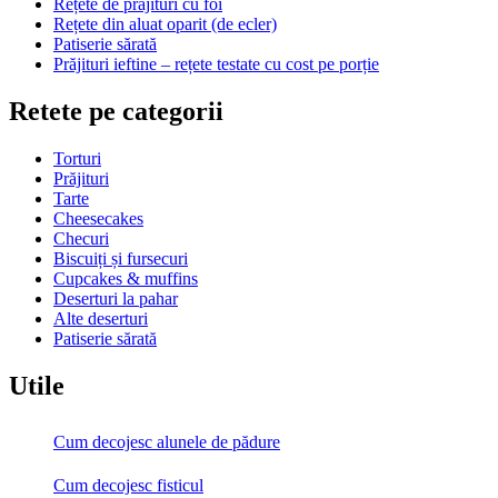
Rețete de prăjituri cu foi
Rețete din aluat oparit (de ecler)
Patiserie sărată
Prăjituri ieftine – rețete testate cu cost pe porție
Retete pe categorii
Torturi
Prăjituri
Tarte
Cheesecakes
Checuri
Biscuiți și fursecuri
Cupcakes & muffins
Deserturi la pahar
Alte deserturi
Patiserie sărată
Utile
Cum decojesc alunele de pădure
Cum decojesc fisticul