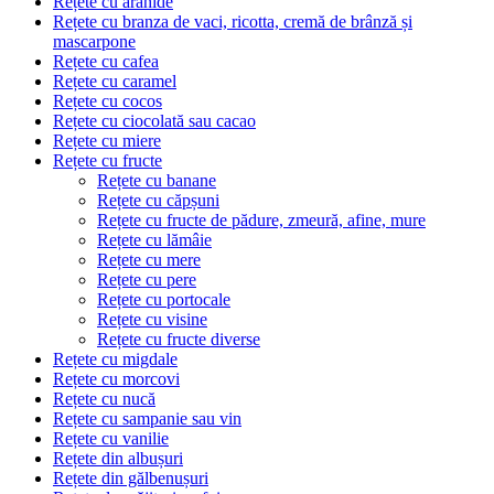
Rețete cu arahide
Rețete cu branza de vaci, ricotta, cremă de brânză și
mascarpone
Rețete cu cafea
Rețete cu caramel
Rețete cu cocos
Rețete cu ciocolată sau cacao
Rețete cu miere
Rețete cu fructe
Rețete cu banane
Rețete cu căpșuni
Rețete cu fructe de pădure, zmeură, afine, mure
Rețete cu lămâie
Rețete cu mere
Rețete cu pere
Rețete cu portocale
Rețete cu visine
Rețete cu fructe diverse
Rețete cu migdale
Rețete cu morcovi
Rețete cu nucă
Rețete cu sampanie sau vin
Rețete cu vanilie
Rețete din albușuri
Rețete din gălbenușuri