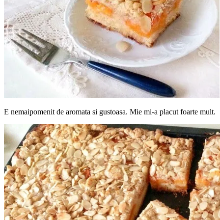
E nemaipomenit de aromata si gustoasa. Mie mi-a placut foarte mult.