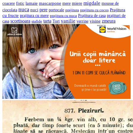
migdale
lamaie
mascarpone
mere
miere
coacere
fistic
mousse de
nuca
pere
nuci
Prajitura
ciocolata
portocale
prajitura
prajitura cu cocos
cu fructe
prajituri de
prajitura cu mere
prajitura cu nuca
Prajitura de casa
vanilie
scortisoara
tarta
visine
zmeura
casa
verrine
stafide
Tort