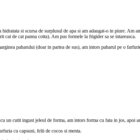
a hidratata si scursa de surplusul de apa si am adaugat-o in piure. Am am
rit cat de cat panna cotta). Am pus formele la frigider sa se intareasca.
marginea paharului (doar in partea de sus), am intors paharul pe o farfurie
cu un cutit ingust jeleul de forma, am intors forma cu fata in jos, apoi a
rfuria cu capsuni, felii de cocos si menta.