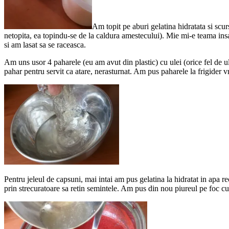
Am topit pe aburi gelatina hidratata si scu
netopita, ea topindu-se de la caldura amestecului). Mie mi-e teama insa 
si am lasat sa se raceasca.
Am uns usor 4 paharele (eu am avut din plastic) cu ulei (orice fel de 
pahar pentru servit ca atare, nerasturnat. Am pus paharele la frigider v
Pentru jeleul de capsuni, mai intai am pus gelatina la hidratat in apa 
prin strecuratoare sa retin semintele. Am pus din nou piureul pe foc cu 