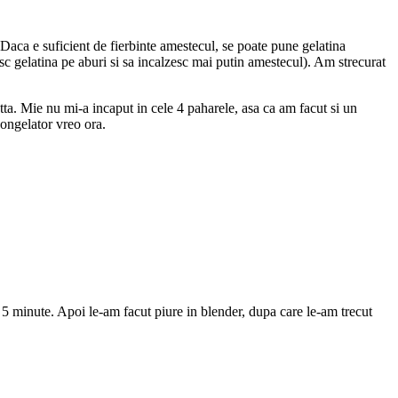
(Daca e suficient de fierbinte amestecul, se poate pune gelatina
esc gelatina pe aburi si sa incalzesc mai putin amestecul). Am strecurat
ta. Mie nu mi-a incaput in cele 4 paharele, asa ca am facut si un
congelator vreo ora.
o 5 minute. Apoi le-am facut piure in blender, dupa care le-am trecut