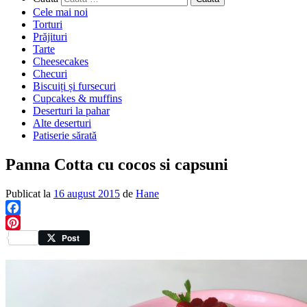
Cele mai noi
Torturi
Prăjituri
Tarte
Cheesecakes
Checuri
Biscuiți și fursecuri
Cupcakes & muffins
Deserturi la pahar
Alte deserturi
Patiserie sărată
Panna Cotta cu cocos si capsuni
Publicat la
16 august 2015
de
Hane
Facebook
Pinterest
Post