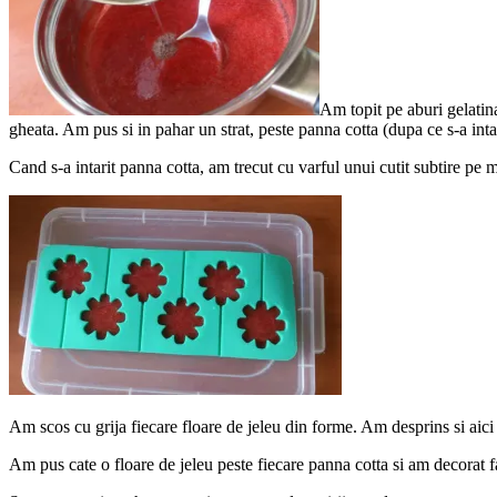
Am topit pe aburi gelatin
gheata. Am pus si in pahar un strat, peste panna cotta (dupa ce s-a inta
Cand s-a intarit panna cotta, am trecut cu varful unui cutit subtire pe 
Am scos cu grija fiecare floare de jeleu din forme. Am desprins si aici 
Am pus cate o floare de jeleu peste fiecare panna cotta si am decorat fa