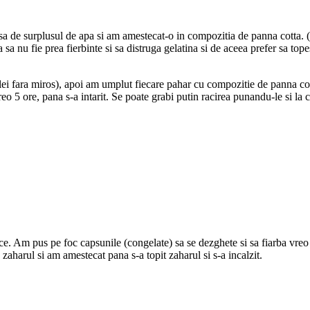
rsa de surplusul de apa si am amestecat-o in compozitia de panna cotta. 
sa nu fie prea fierbinte si sa distruga gelatina si de aceea prefer sa top
ulei fara miros), apoi am umplut fiecare pahar cu compozitie de panna cot
reo 5 ore, pana s-a intarit. Se poate grabi putin racirea punandu-le si la 
rece. Am pus pe foc capsunile (congelate) sa se dezghete si sa fiarba vre
zaharul si am amestecat pana s-a topit zaharul si s-a incalzit.