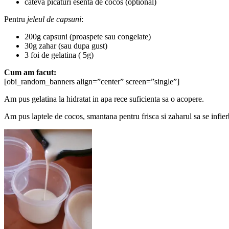
cateva picaturi esenta de cocos (optional)
Pentru
jeleul de capsuni
:
200g capsuni (proaspete sau congelate)
30g zahar (sau dupa gust)
3 foi de gelatina ( 5g)
Cum am facut:
[obi_random_banners align=”center” screen=”single”]
Am pus gelatina la hidratat in apa rece suficienta sa o acopere.
Am pus laptele de cocos, smantana pentru frisca si zaharul sa se infier