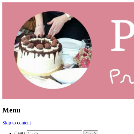
Prăjituri: ce și cum
Pleziruri
Menu
Skip to content
Caută