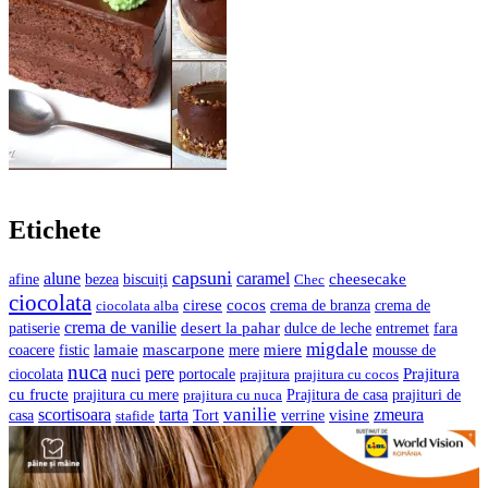
Etichete
capsuni
alune
caramel
cheesecake
bezea
biscuiți
afine
Chec
ciocolata
cocos
cirese
crema de branza
ciocolata alba
crema de
crema de vanilie
desert la pahar
entremet
patiserie
dulce de leche
fara
migdale
lamaie
mascarpone
mere
miere
coacere
fistic
mousse de
nuca
pere
nuci
Prajitura
ciocolata
portocale
prajitura
prajitura cu cocos
cu fructe
prajituri de
prajitura cu mere
prajitura cu nuca
Prajitura de casa
vanilie
scortisoara
tarta
visine
zmeura
casa
verrine
stafide
Tort