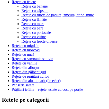
Rețete cu fructe
Rețete cu banane
Rețete cu căpșuni
Rețete cu fructe de pădure, zmeură, afine, mure
Rețete cu lămâie
Rețete cu mere
Rețete cu pere
Rețete cu portocale
Rețete cu visine
Rețete cu fructe diverse
Rețete cu migdale
Rețete cu morcovi
Rețete cu nucă
Rețete cu sampanie sau vin
Rețete cu vanilie
Rețete din albușuri
Rețete din gălbenușuri
Rețete de prăjituri cu foi
Rețete din aluat oparit (de ecler)
Patiserie sărată
Prăjituri ieftine – rețete testate cu cost pe porție
Retete pe categorii