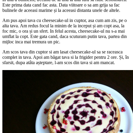
Este prima data cand fac asta. Data viitoare o sa am grija sa fac
bulinele de aceeasi marime și la aceeasi distanta unele de altele.
Am pus apoi tava cu cheesecake-ul in cuptor, asa cum am zis, pe o
alta tava. Am redus focul la minim de la inceput și am copt asa, la
foc mic, o ora și un sfert. In felul acesta, cheesecake-ul nu s-a mai
umflat la copt. Este gata cand, daca scuturam putin tava, partea din
mijloc inca mai tremura un pic.
Am scos tava din cuptor si am lasat cheesecake-ul sa se raceasca
complet in tava. Apoi am băgat tava si la frigider pentru 2 ore. Și, în
sfarsit, dupa atâta așteptare, l-am scos din tava si am mancat.