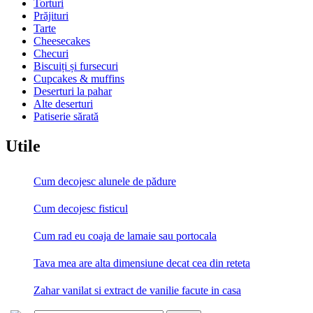
Torturi
Prăjituri
Tarte
Cheesecakes
Checuri
Biscuiți și fursecuri
Cupcakes & muffins
Deserturi la pahar
Alte deserturi
Patiserie sărată
Utile
Cum decojesc alunele de pădure
Cum decojesc fisticul
Cum rad eu coaja de lamaie sau portocala
Tava mea are alta dimensiune decat cea din reteta
Zahar vanilat si extract de vanilie facute in casa