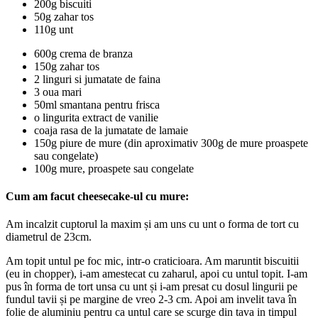
200g biscuiti
50g zahar tos
110g unt
600g crema de branza
150g zahar tos
2 linguri si jumatate de faina
3 oua mari
50ml smantana pentru frisca
o lingurita extract de vanilie
coaja rasa de la jumatate de lamaie
150g piure de mure (din aproximativ 300g de mure proaspete
sau congelate)
100g mure, proaspete sau congelate
Cum am facut cheesecake-ul cu mure:
Am incalzit cuptorul la maxim și am uns cu unt o forma de tort cu
diametrul de 23cm.
Am topit untul pe foc mic, intr-o craticioara. Am maruntit biscuitii
(eu in chopper), i-am amestecat cu zaharul, apoi cu untul topit. I-am
pus în forma de tort unsa cu unt și i-am presat cu dosul lingurii pe
fundul tavii și pe margine de vreo 2-3 cm. Apoi am invelit tava în
folie de aluminiu pentru ca untul care se scurge din tava in timpul