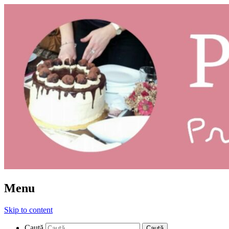
Prăjituri: ce și cum
Pleziruri
Menu
Skip to content
Caută