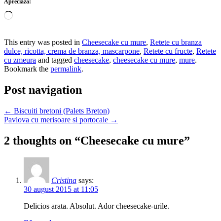
Apreciază:
Încarc...
This entry was posted in
Cheesecake cu mure
,
Retete cu branza
dulce, ricotta, crema de branza, mascarpone
,
Retete cu fructe
,
Retete
cu zmeura
and tagged
cheesecake
,
cheesecake cu mure
,
mure
.
Bookmark the
permalink
.
Post navigation
←
Biscuiti bretoni (Palets Breton)
Pavlova cu merisoare si portocale
→
2 thoughts on “
Cheesecake cu mure
”
Cristina
says:
30 august 2015 at 11:05
Delicios arata. Absolut. Ador cheesecake-urile.