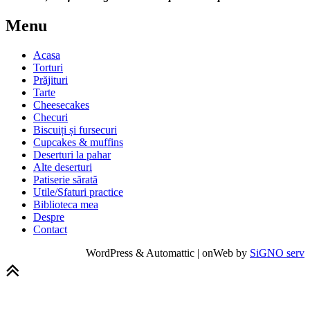
Menu
Acasa
Torturi
Prăjituri
Tarte
Cheesecakes
Checuri
Biscuiți și fursecuri
Cupcakes & muffins
Deserturi la pahar
Alte deserturi
Patiserie sărată
Utile/Sfaturi practice
Biblioteca mea
Despre
Contact
WordPress & Automattic | onWeb by
SiGNO serv