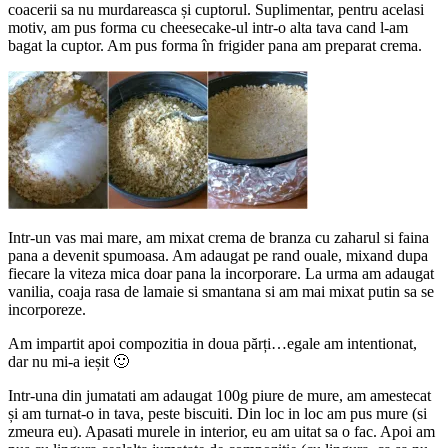
coacerii sa nu murdareasca și cuptorul. Suplimentar, pentru acelasi
motiv, am pus forma cu cheesecake-ul intr-o alta tava cand l-am
bagat la cuptor. Am pus forma în frigider pana am preparat crema.
Intr-un vas mai mare, am mixat crema de branza cu zaharul si faina
pana a devenit spumoasa. Am adaugat pe rand ouale, mixand dupa
fiecare la viteza mica doar pana la incorporare. La urma am adaugat
vanilia, coaja rasa de lamaie si smantana si am mai mixat putin sa se
incorporeze.
Am impartit apoi compozitia in doua părți…egale am intentionat,
dar nu mi-a ieșit 🙂
Intr-una din jumatati am adaugat 100g piure de mure, am amestecat
și am turnat-o in tava, peste biscuiti. Din loc in loc am pus mure (si
zmeura eu). Apasati murele in interior, eu am uitat sa o fac. Apoi am