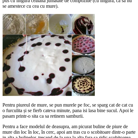
pus cu lingura cealalta jumatate de compozitie (cu lingura, ca sa nu
se amestece cu cea cu mure).
Pentru piureul de mure, se pun murele pe foc, se sparg cat de cat cu
o furculita și se fierb cateva minute, pana isi lasa bine sucul. Apoi le
pasam printr-o sita ca sa retinem samburii.
Pentru a face modelul de deasupra, am picurat buline de piure de
mure din loc în loc, în cerc, apoi am tras cu o scobitoare dintr-o parte
in alta a bulinelor, trecand de la una la alta fara sa ridic scobitoarea.