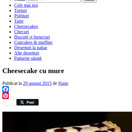
Cele mai noi
Torturi
Prăjituri
Tarte
Cheesecakes
Checuri
Biscuiți și fursecuri
Cupcakes & muffins
Deserturi la pahar
Alte deserturi
Patiserie sărată
Cheesecake cu mure
Publicat la
29 august 2015
de
Hane
Facebook
Pinterest
Post