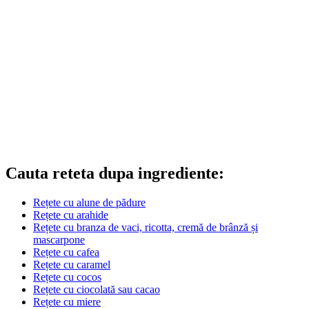
Cauta reteta dupa ingrediente:
Rețete cu alune de pădure
Rețete cu arahide
Rețete cu branza de vaci, ricotta, cremă de brânză și
mascarpone
Rețete cu cafea
Rețete cu caramel
Rețete cu cocos
Rețete cu ciocolată sau cacao
Rețete cu miere